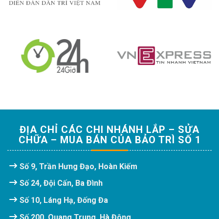
ĐỊA CHỈ CÁC CHI NHÁNH LẮP – SỬA
CHỮA – MUA BÁN CỦA BẢO TRÌ SỐ 1
Số 9, Trần Hưng Đạo, Hoàn Kiếm
Số 24, Đội Cấn, Ba Đình
Số 10, Láng Hạ, Đống Đa
Số 200, Quang Trung, Hà Đông