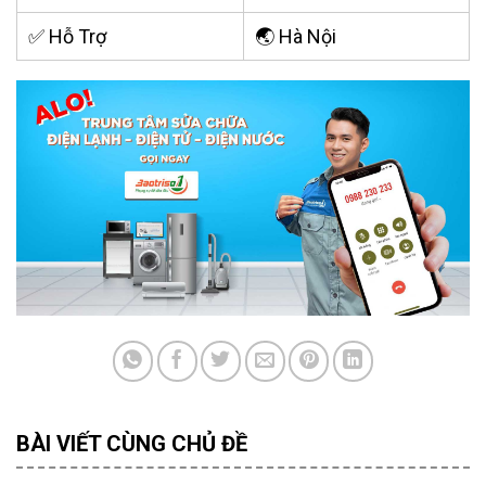
✅ Hỗ Trợ
🌏 Hà Nội
BÀI VIẾT CÙNG CHỦ ĐỀ