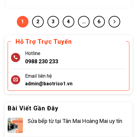
1
2
3
4
…
6
Hỗ Trợ Trực Tuyến
Hotline
0988 230 233
Email liên hệ
admin@baotriso1.vn
Bài Viết Gần Đây
Sửa bếp từ tại Tân Mai Hoàng Mai uy tín