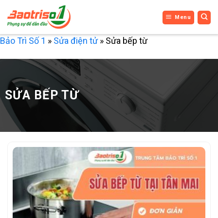
Bỏ
Menu
qua
nội
Bảo Trì Số 1
»
Sửa điện tử
»
Sửa bếp từ
dung
SỬA BẾP TỪ