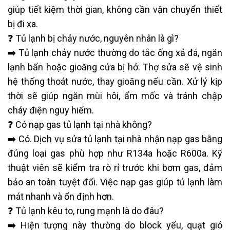
giúp tiết kiệm thời gian, không cần vận chuyển thiết
bị đi xa.
❓ Tủ lạnh bị chảy nước, nguyên nhân là gì?
➡️ Tủ lạnh chảy nước thường do tắc ống xả đá, ngăn
lạnh bẩn hoặc gioăng cửa bị hở. Thợ sửa sẽ vệ sinh
hệ thống thoát nước, thay gioăng nếu cần. Xử lý kịp
thời sẽ giúp ngăn mùi hôi, ẩm mốc và tránh chập
cháy điện nguy hiểm.
❓ Có nạp gas tủ lạnh tại nhà không?
➡️ Có. Dịch vụ sửa tủ lạnh tại nhà nhận nạp gas bằng
đúng loại gas phù hợp như R134a hoặc R600a. Kỹ
thuật viên sẽ kiểm tra rò rỉ trước khi bơm gas, đảm
bảo an toàn tuyệt đối. Việc nạp gas giúp tủ lạnh làm
mát nhanh và ổn định hơn.
❓ Tủ lạnh kêu to, rung mạnh là do đâu?
➡️ Hiện tượng này thường do block yếu, quạt gió