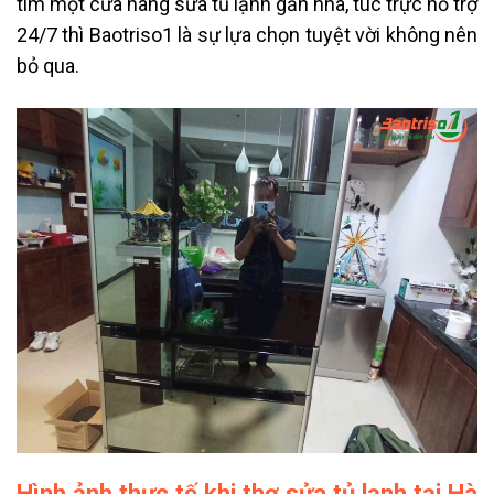
tìm một cửa hàng sửa tủ lạnh gần nhà, túc trực hỗ trợ
24/7 thì Baotriso1 là sự lựa chọn tuyệt vời không nên
bỏ qua.
Hình ảnh thực tế khi thợ sửa tủ lạnh tại Hà