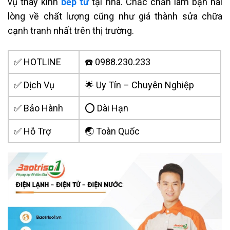
vụ thay kính
bếp từ
tại nhà. Chắc chắn làm bạn hài
lòng về chất lượng cũng như giá thành sửa chữa
cạnh tranh nhất trên thị trường.
✅ HOTLINE
☎️ 0988.230.233
✅ Dịch Vụ
🌟 Uy Tín – Chuyên Nghiệp
✅ Bảo Hành
⭕ Dài Hạn
✅ Hỗ Trợ
🌏 Toàn Quốc