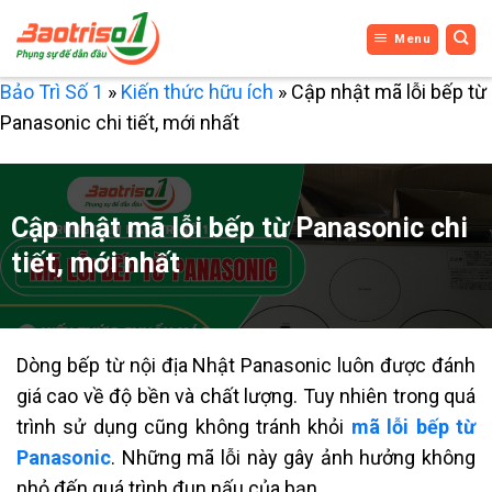
Bỏ
Menu
qua
nội
Bảo Trì Số 1
»
Kiến thức hữu ích
»
Cập nhật mã lỗi bếp từ
dung
Panasonic chi tiết, mới nhất
Cập nhật mã lỗi bếp từ Panasonic chi
tiết, mới nhất
Dòng bếp từ nội địa Nhật Panasonic luôn được đánh
giá cao về độ bền và chất lượng. Tuy nhiên trong quá
trình sử dụng cũng không tránh khỏi
mã lỗi bếp từ
Panasonic
.
Những mã lỗi này gây ảnh hưởng không
nhỏ đến quá trình đun nấu của bạn.