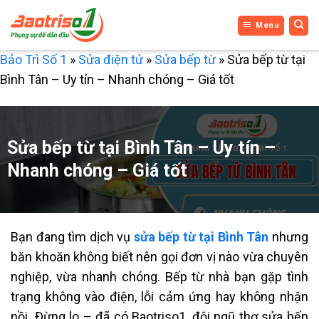
Bỏ
Menu
qua
nội
Bảo Trì Số 1
»
Sửa điện tử
»
Sửa bếp từ
»
Sửa bếp từ tại
dung
Bình Tân – Uy tín – Nhanh chóng – Giá tốt
Sửa bếp từ tại Bình Tân – Uy tín –
Nhanh chóng – Giá tốt
Bạn đang tìm dịch vụ
sửa bếp từ tại Bình Tân
nhưng
băn khoăn không biết nên gọi đơn vị nào vừa chuyên
nghiệp, vừa nhanh chóng. Bếp từ nhà bạn gặp tình
trạng không vào điện, lỗi cảm ứng hay không nhận
nồi. Đừng lo – đã có Baotriso1, đội ngũ thợ sửa bếp