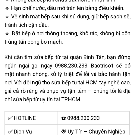
🔹 Hạn chế nước, dầu mỡ tràn lên bảng điều khiển.
🔹 Vệ sinh mặt bếp sau khi sử dụng, giữ bếp sạch sẽ,
tránh tích cặn dầu.
🔹 Đặt bếp ở nơi thông thoáng, khô ráo, không bị côn
trùng tấn công bo mạch.
Khi cần tìm sửa bếp từ tại quận Bình Tân, bạn đừng
ngần ngại gọi ngay 0988.230.233. Baotriso1 sẽ có
mặt nhanh chóng, xử lý triệt để lỗi và bảo hành tận
nơi. Với đội ngũ thợ sửa bếp từ tại HCM tay nghề cao,
giá cả rõ ràng và phục vụ tận tâm – chúng tôi là địa
chỉ sửa bếp từ uy tín tại TP.HCM.
✅ HOTLINE
☎️ 0988.230.233
✅ Dịch Vụ
🌟 Uy Tín – Chuyên Nghiệp