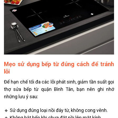
Mẹo sử dụng bếp từ đúng cách để tránh
lỗi
Để hạn chế tối đa các lỗi phát sinh, giảm tần suất gọi
thợ sửa bếp từ quận Bình Tân, bạn nên ghi nhớ
những lưu ý sau:
🔹 Sử dụng đúng loại nồi đáy từ, không cong vênh.
🔹 Không bật bếp khi chưa đặt nồi lên mặt kính.