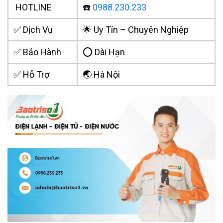
HOTLINE
☎️
0988.230.233
✅ Dịch Vụ
🌟 Uy Tín – Chuyên Nghiệp
✅ Bảo Hành
⭕ Dài Hạn
✅ Hỗ Trợ
🌏 Hà Nội