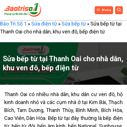
Bỏ
Menu
qua
nội
Bảo Trì Số 1
»
Sửa điện tử
»
Sửa bếp từ
»
Sửa bếp từ tại
dung
Thanh Oai cho nhà dân, khu ven đô, bếp điện từ
Sửa bếp từ tại Thanh Oai cho nhà dân,
khu ven đô, bếp điện từ
Thanh Oai có nhiều nhà dân, khu dân cư ven đô, hộ
kinh doanh nhỏ và các cụm nhà ở tại Kim Bài, Thạch
Bích, Tam Dương, Thanh Thùy, Bình Minh, Bích Hòa,
Cao Viên, Dân Hòa. Bếp từ tại đây thường là bếp điện
từ, bếp từ đôi, bếp âm kính, bếp National, Sunhouse,