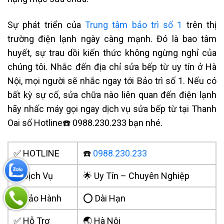
Sự phát triển của
Trung tâm bảo trì số 1
trên thị
trường điện lạnh ngày càng mạnh. Đó là bao tâm
huyết, sự trau dồi kiến thức không ngừng nghỉ của
chúng tôi. Nhắc đến địa chỉ sửa bếp từ uy tín ở Hà
Nội, mọi người sẽ nhắc ngay tới Bảo trì số 1. Nếu có
bất kỳ sự cố, sửa chữa nào liên quan đến điện lạnh
hãy nhấc máy gọi ngay dịch vụ sửa bếp từ tại Thanh
Oai số Hotline☎️ 0988.230.233 bạn nhé.
✅ HOTLINE
☎️
0988.230.233
✅ Dịch Vụ
🌟 Uy Tín – Chuyên Nghiệp
✅ Bảo Hành
⭕ Dài Hạn
✅ Hỗ Trợ
🌏 Hà Nội