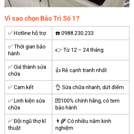
Vì sao chọn Bảo Trì Số 1?
✅ Hotline hỗ trợ
☎️ 0988.230.233
✅ Thời gian bảo
👉 Từ 12 – 24 tháng
hành
✅ Giá thành sửa
👍 Rẻ cạnh tranh nhất
chữa
✅ Cam kết
👌 Sửa chữa nhanh, dứt điểm
✅ Linh kiện sửa
💌100% chính hãng, có tem
chữa
bảo hành
✅ Đội ngũ thợ kĩ
👨‍🌾 Có nhiều năm kinh
thuật
nghiệm