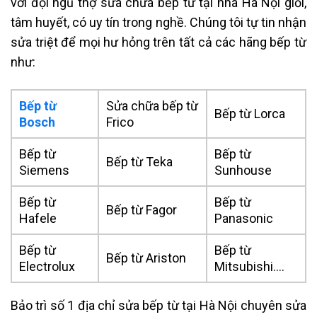
với đội ngũ thợ sửa chữa bếp từ tại nhà Hà Nội giỏi,
tâm huyết, có uy tín trong nghề. Chúng tôi tự tin nhận
sửa triệt để mọi hư hỏng trên tất cả các hãng bếp từ
như:
Bếp từ
Sửa chữa bếp từ
Bếp từ Lorca
Bosch
Frico
Bếp từ
Bếp từ
Bếp từ Teka
Siemens
Sunhouse
Bếp từ
Bếp từ
Bếp từ Fagor
Hafele
Panasonic
Bếp từ
Bếp từ
Bếp từ Ariston
Electrolux
Mitsubishi….
Bảo trì số 1 địa chỉ sửa bếp từ tại Hà Nội chuyên sửa