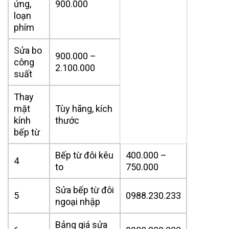
ứng,
900.000
loạn
phím
Sửa bo
900.000 –
công
2.100.000
suất
Thay
mặt
Tùy hãng, kích
kính
thước
bếp từ
Bếp từ đôi kêu
400.000 –
4
to
750.000
Sửa bếp từ đôi
5
0988.230.233
ngoại nhập
Bảng giá sửa