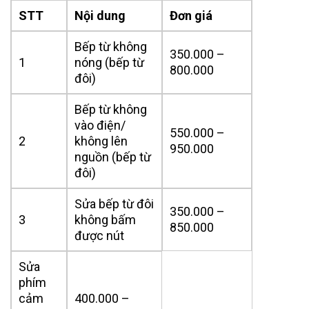
STT
Nội dung
Đơn giá
Bếp từ không
350.000 –
1
nóng (bếp từ
800.000
đôi)
Bếp từ không
vào điện/
550.000 –
2
không lên
950.000
nguồn (bếp từ
đôi)
Sửa bếp từ đôi
350.000 –
3
không bấm
850.000
được nút
Sửa
phím
cảm
400.000 –