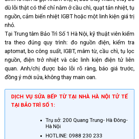
dù lỗi thật có thể chỉ nằm ở cầu chì, quạt tản nhiệt, tụ
nguồn, cảm biến nhiệt IGBT hoặc một linh kiện giá trị
nhỏ.
Tại Trung tâm Bảo Trì Số 1 Hà Nội, kỹ thuật viên kiểm
tra theo đúng quy trình: đo nguồn điện, kiểm tra
aptomat, bo công suất, IGBT, mâm từ, cầu chì, tụ lọc
nguồn, điện trở nhiệt và các linh kiện điện tử liên
quan. Anh/chị được báo lỗi rõ ràng, báo giá trước,
đồng ý mới sửa, không thay main oan.
DỊCH VỤ SỬA BẾP TỪ TẠI NHÀ HÀ NỘI TỬ TẾ
TẠI BẢO TRÌ SỐ 1
:
Trụ sở: 200 Quang Trung- Hà Đông-
Hà Nội
HOTLINE: 0988 230 233