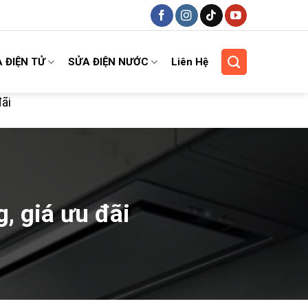
 ĐIỆN TỬ
SỬA ĐIỆN NƯỚC
Liên Hệ
đãi
, giá ưu đãi