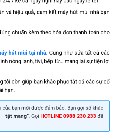
i
24/7 kể cả ngày nghỉ hay các ngày lễ tết.
oàn và hiệu quả, cam kết máy hút mùi nhà bạn
p đúng chuẩn kèm theo hóa đơn thanh toán cho
máy hút mùi tại nhà
.
Cũng như sửa tất cả các
ình nóng lạnh, tivi, bếp từ….mang lại sự tiện lợi
g tôi còn giúp bạn khắc phục tất cả các sự cố
ài hạn.
lợi của bạn mới được đảm bảo. Bạn gọi số khác
 – tật mang”
. Gọi
HOTLINE 0988 230 233
để