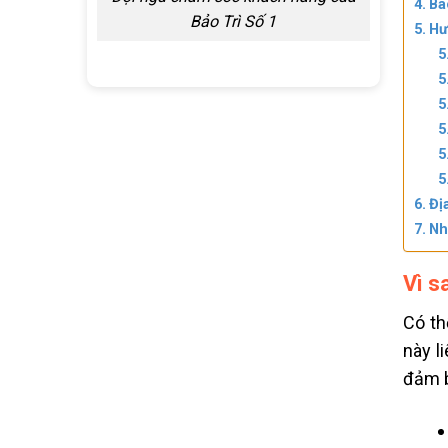
Bá
Bảo Trì Số 1
Hư
Đị
Nh
Vì s
Có th
này l
đảm b