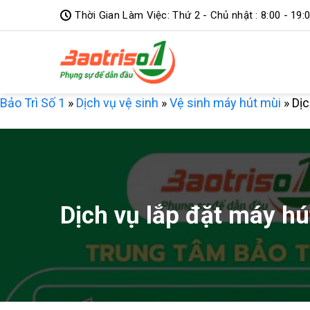
Bỏ
Thời Gian Làm Việc: Thứ 2 - Chủ nhật : 8:00 - 19:
qua
nội
dung
Bảo Trì Số 1
»
Dịch vụ vệ sinh
»
Vệ sinh máy hút mùi
»
Dịc
Dịch vụ lắp đặt máy hú