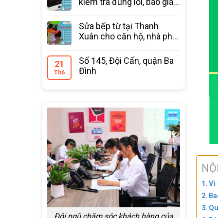
kiểm tra đúng lỗi, báo giá
trước
Sửa bếp từ tại Thanh
Xuân cho căn hộ, nhà phố
bảo hành 12 tháng
Số 145, Đội Cấn, quận Ba
21
Đình
Th6
NỘ
Vì
Ba
Qu
Đội ngũ chăm sóc khách hàng của