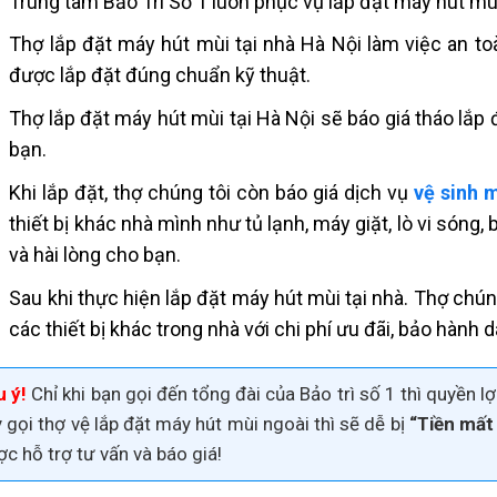
Trung tâm Bảo Trì Số 1 luôn phục vụ
lắp đặt máy hút mù
Thợ
lắp đặt máy hút mùi
tại nhà Hà Nội làm việc an t
được lắp đặt đúng chuẩn kỹ thuật.
Thợ
lắp đặt máy hút mùi
tại Hà Nội sẽ báo giá tháo lắ
bạn.
Khi lắp đặt, thợ chúng tôi còn báo giá dịch vụ
vệ sinh 
thiết bị khác nhà mình như tủ lạnh, máy giặt, lò vi sóng, b
và hài lòng cho bạn.
Sau khi thực hiện
lắp đặt máy hút mùi
tại nhà. Thợ chún
các thiết bị khác trong nhà với chi phí ưu đãi, bảo hành d
 ý!
Chỉ khi bạn gọi đến tổng đài của Bảo trì số 1 thì quyền 
 gọi thợ vệ lắp đặt
máy hút mùi
ngoài thì sẽ dễ bị
“Tiền mất
c hỗ trợ tư vấn và báo giá!