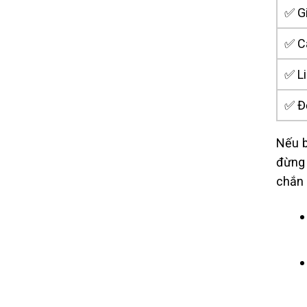
✅ Gi
✅ C
✅ L
✅ Độ
Nếu b
đừng 
chắn 