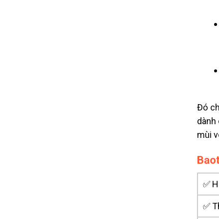
Đó ch
dành 
mùi v
Baot
✅ Ho
✅ T