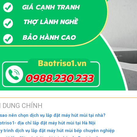
I DUNG CHÍNH
 sao nên chọn dịch vụ lắp đặt máy hút mùi tại nhà?
otriso1- địa chỉ lắp đặt máy hút mùi tại Hà Nội
y trình dịch vụ lắp đặt máy hút mùi bếp chuyên nghiệp