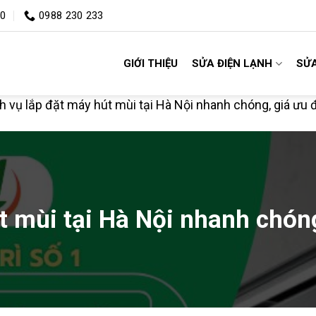
00
0988 230 233
GIỚI THIỆU
SỬA ĐIỆN LẠNH
SỬA
h vụ lắp đặt máy hút mùi tại Hà Nội nhanh chóng, giá ưu 
t mùi tại Hà Nội nhanh chóng