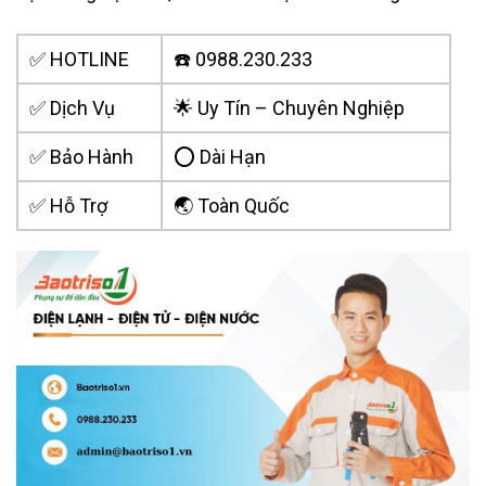
✅ HOTLINE
☎️ 0988.230.233
✅ Dịch Vụ
🌟 Uy Tín – Chuyên Nghiệp
✅ Bảo Hành
⭕ Dài Hạn
✅ Hỗ Trợ
🌏 Toàn Quốc