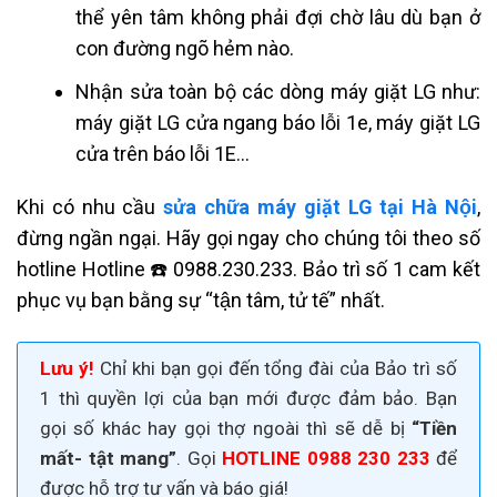
thể yên tâm không phải đợi chờ lâu dù bạn ở
con đường ngõ hẻm nào.
Nhận sửa toàn bộ các dòng máy giặt LG như:
máy giặt LG cửa ngang báo lỗi 1e, máy giặt LG
cửa trên báo lỗi 1E…
Khi có nhu cầu
sửa chữa máy giặt LG tại Hà Nội
,
đừng ngần ngại. Hãy gọi ngay cho chúng tôi theo số
hotline Hotline ☎️ 0988.230.233. Bảo trì số 1 cam kết
phục vụ bạn bằng sự “tận tâm, tử tế” nhất.
Lưu ý!
Chỉ khi bạn gọi đến tổng đài của Bảo trì số
1 thì quyền lợi của bạn mới được đảm bảo. Bạn
gọi số khác hay gọi thợ ngoài thì sẽ dễ bị
“Tiền
mất- tật mang”
. Gọi
HOTLINE 0988 230 233
để
được hỗ trợ tư vấn và báo giá!