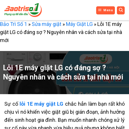
Bỏ
Menu
qua
nội
Bảo Trì Số 1
»
Sửa máy giặt
»
Máy Giặt LG
»
Lỗi 1E máy
dung
giặt LG có đáng sợ ? Nguyên nhân và cách sửa tại nhà
mới
Lỗi 1E máy giặt LG có đáng sợ ?
Nguyên nhân và cách sửa tại nhà mới
Sự cố
lỗi 1E máy giặt LG
chắc hẳn làm bạn rất khó
chịu vì nó khiến việc giặt giũ bị gián đoạn, ảnh hưởng
đến sinh hoạt gia đình. Bạn muốn nhanh chóng xử lý
sự cố này vừa nhanh vừa hiệu quả nhưng không biết