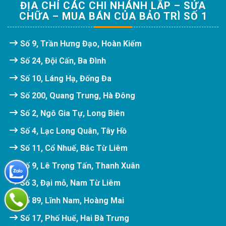
ĐỊA CHỈ CÁC CHI NHÁNH LẮP – SỬA
CHỮA – MUA BÁN CỦA BẢO TRÌ SỐ 1
Số 9, Trần Hưng Đạo, Hoàn Kiếm
Số 24, Đội Cấn, Ba Đình
Số 10, Láng Hạ, Đống Đa
Số 200, Quang Trung, Hà Đông
Số 2, Ngô Gia Tự, Long Biên
Số 4, Lạc Long Quân, Tây Hồ
Số 11, Cổ Nhuế, Bắc Từ Liêm
Số 9, Lê Trọng Tấn, Thanh Xuân
Số 3, Đại mỗ, Nam Từ Liêm
Số 89, Lĩnh Nam, Hoàng Mai
Số 17, Phố Huế, Hai Bà Trưng