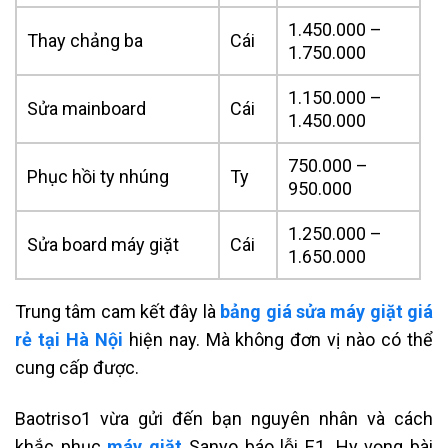
1.450.000 –
Thay chảng ba
Cái
1.750.000
1.150.000 –
Sửa mainboard
Cái
1.450.000
750.000 –
Phục hồi ty nhúng
Ty
950.000
1.250.000 –
Sửa board máy giặt
Cái
1.650.000
Trung tâm cam kết đây là
bảng giá sửa máy giặt giá
rẻ tại Hà Nội
hiện nay. Mà không đơn vị nào có thể
cung cấp được.
Baotriso1 vừa gửi đến bạn nguyên nhân và cách
khắc phục
máy giặt
Sanyo báo lỗi E1.
Hy vọng bài