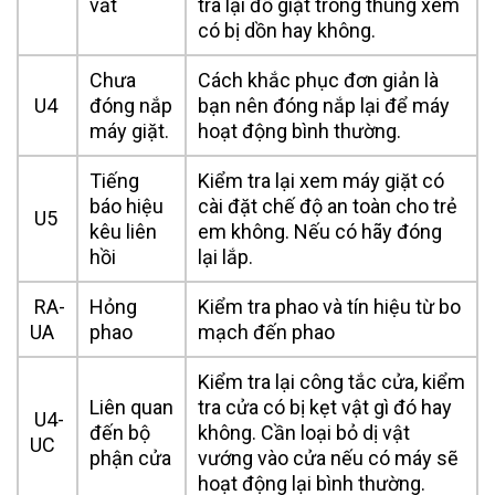
vắt
tra lại đồ giặt trong thùng xem
có bị dồn hay không.
Chưa
Cách khắc phục đơn giản là
U4
đóng nắp
bạn nên đóng nắp lại để máy
máy giặt.
hoạt động bình thường.
Tiếng
Kiểm tra lại xem máy giặt có
báo hiệu
cài đặt chế độ an toàn cho trẻ
U5
kêu liên
em không. Nếu có hãy đóng
hồi
lại lắp.
RA-
Hỏng
Kiểm tra phao và tín hiệu từ bo
UA
phao
mạch đến phao
Kiểm tra lại công tắc cửa, kiểm
Liên quan
tra cửa có bị kẹt vật gì đó hay
U4-
đến bộ
không. Cần loại bỏ dị vật
UC
phận cửa
vướng vào cửa nếu có máy sẽ
hoạt động lại bình thường.