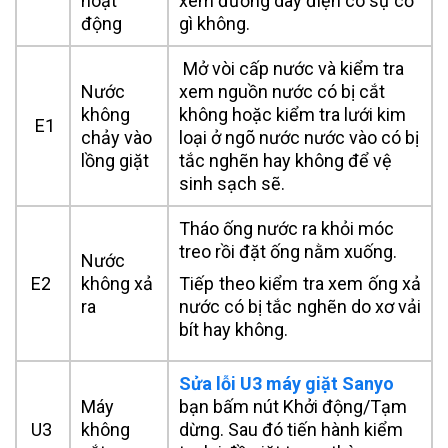
hoạt
xem đường dây điện có sự cố
động
gì không.
Mở vòi cấp nước và kiểm tra
Nước
xem nguồn nước có bị cắt
không
không hoặc kiểm tra lưới kim
E1
chảy vào
loại ở ngõ nước nước vào có bị
lồng giặt
tắc nghẽn hay không để vệ
sinh sạch sẽ.
Tháo ống nước ra khỏi móc
treo rồi đặt ống nằm xuống.
Nước
E2
không xả
Tiếp theo kiểm tra xem ống xả
ra
nước có bị tắc nghẽn do xơ vải
bít hay không.
Sửa lỗi U3 máy giặt Sanyo
Máy
bạn bấm nút Khởi động/Tạm
U3
không
dừng. Sau đó tiến hành kiểm