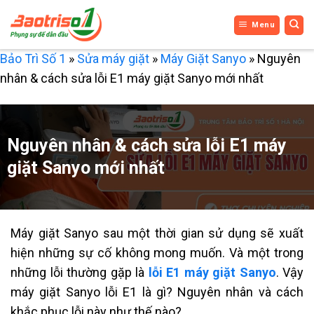
Bỏ
Menu
qua
nội
Bảo Trì Số 1
»
Sửa máy giặt
»
Máy Giặt Sanyo
»
Nguyên
dung
nhân & cách sửa lỗi E1 máy giặt Sanyo mới nhất
Nguyên nhân & cách sửa lỗi E1 máy
giặt Sanyo mới nhất
Máy giặt Sanyo sau một thời gian sử dụng sẽ xuất
hiện những sự cố không mong muốn. Và một trong
những lỗi thường gặp là
lỗi E1 máy giặt Sanyo
. Vậy
máy giặt Sanyo lỗi E1 là gì? Nguyên nhân và cách
khắc phục lỗi này như thế nào?