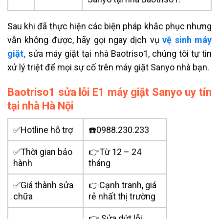
Sau khi đã thực hiện các biện pháp khắc phục nhưng
vẫn không được, hãy gọi ngay dịch vụ
vệ sinh máy
giặt,
sửa máy giặt tại nhà Baotriso1, chúng tôi tự tin
xử lý triệt để mọi sự cố trên máy giặt Sanyo nhà bạn.
Baotriso1 sửa lỗi E1 máy giặt Sanyo uy tín
tại nhà Hà Nội
✅Hotline hỗ trợ
☎️0988.230.233
✅Thời gian bảo
👉Từ 12 – 24
hành
tháng
✅Giá thành sửa
👉Cạnh tranh, giá
chữa
rẻ nhất thị trường
👉 Sửa dứt lỗi