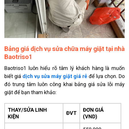
Bảng giá dịch vụ sửa chữa máy giặt tại nhà
Baotriso1
Baotriso1 luôn hiểu rõ tâm lý khách hàng là muốn
biết giá
dịch vụ sửa máy giặt giá rẻ
để lựa chọn. Do
đó trung tâm luôn công khai bảng giá sửa lỗi máy
giặt để bạn tham khảo:
THAY/SỬA LINH
ĐƠN GIÁ
ĐVT
KIỆN
(VND)