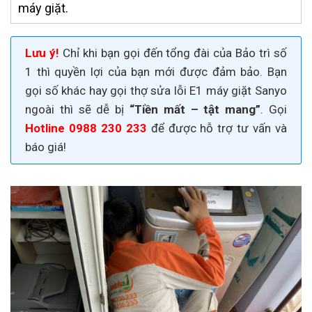
máy giặt.
Lưu ý!
Chỉ khi bạn gọi đến tổng đài của Bảo trì số
1 thì quyền lợi của bạn mới được đảm bảo. Bạn
gọi số khác hay gọi thợ
sửa lỗi E1 máy giặt Sanyo
ngoài thì sẽ dễ bị
“Tiền mất – tật mang”
. Gọi
Hotline 0988 230 233
để được hỗ trợ tư vấn và
báo giá!