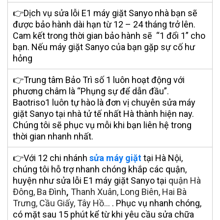
👉Dịch vụ sửa lỗi E1 máy giặt Sanyo nhà bạn sẽ
được bảo hành dài hạn từ 12 – 24 tháng trở lên.
Cam kết trong thời gian bảo hành sẽ “
1 đổi 1
” cho
bạn. Nếu máy giặt Sanyo của bạn gặp sự cố hư
hỏng
👉Trung tâm Bảo Trì số 1 luôn hoạt động với
phương châm là “Phụng sự để dẫn đầu”
.
Baotriso1 luôn tự hào là đơn vị chuyên
sửa máy
giặt Sanyo tại nhà
tử tế nhất Hà thành hiện nay.
Chúng tôi sẽ phục vụ mỗi khi bạn liên hệ trong
thời gian nhanh nhất.
👉Với 12 chi nhánh
sửa máy giặt
tại Hà Nội,
chúng tôi hỗ trợ nhanh chóng khắp các quận,
huyện như sửa lỗi E1 máy giặt Sanyo tại
quận Hà
Đông, Ba Đình
,
Thanh Xuân, Long Biên, Hai Bà
Trưng, Cầu Giấy, Tây Hồ…
. Phục vụ nhanh chóng,
có mặt sau 15 phút kể từ khi yêu cầu sửa chữa