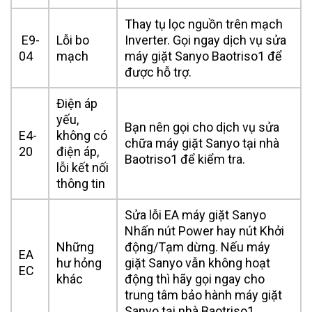
Thay tụ lọc nguồn trên mạch
E9-
Lỗi bo
Inverter. Gọi ngay dịch vụ sửa
04
mạch
máy giặt Sanyo Baotriso1 để
được hỗ trợ.
Điện áp
yếu,
Bạn nên gọi cho dịch vụ sửa
E4-
không có
chữa máy giặt Sanyo tại nhà
20
điện áp,
Baotriso1 để kiểm tra.
lỗi kết nối
thông tin
Sửa lỗi EA máy giặt Sanyo
Nhấn nút Power hay nút Khởi
Những
động/Tạm dừng. Nếu máy
EA
hư hỏng
giặt Sanyo vẫn không hoạt
EC
khác
động thì hãy gọi ngay cho
trung tâm bảo hành máy giặt
Sanyo tại nhà Baotriso1.