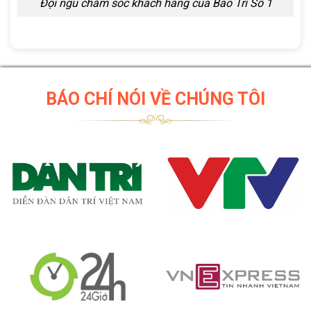
Đội ngũ chăm sóc khách hàng của Bảo Trì Số 1
BÁO CHÍ NÓI VỀ CHÚNG TÔI