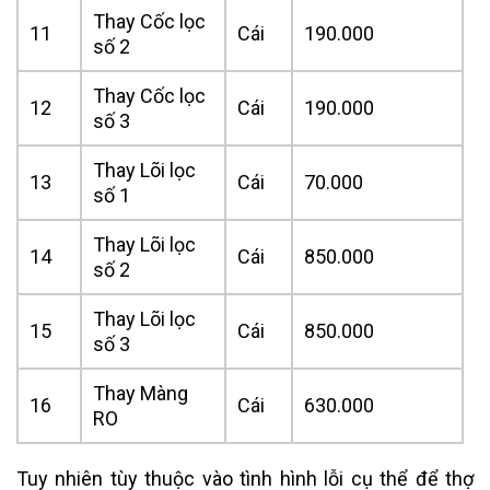
Thay Cốc lọc
11
Cái
190.000
số 2
Thay Cốc lọc
12
Cái
190.000
số 3
Thay Lõi lọc
13
Cái
70.000
số 1
Thay Lõi lọc
14
Cái
850.000
số 2
Thay Lõi lọc
15
Cái
850.000
số 3
Thay Màng
16
Cái
630.000
RO
Tuy nhiên tùy thuộc vào tình hình lỗi cụ thể để thợ