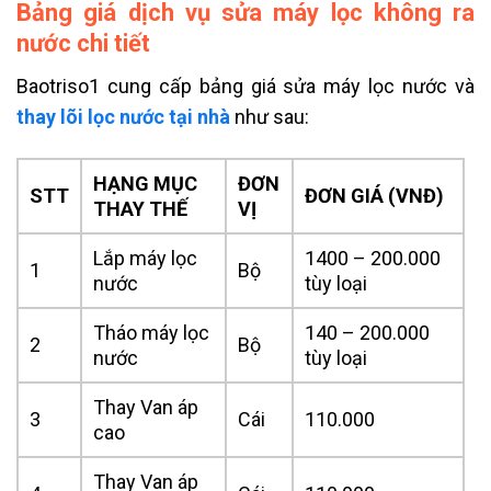
Bảng giá dịch vụ sửa máy lọc không ra
nước chi tiết
Baotriso1 cung cấp bảng giá sửa máy lọc nước và
thay lõi lọc nước tại nhà
như sau:
HẠNG MỤC
ĐƠN
STT
ĐƠN GIÁ (VNĐ)
THAY THẾ
VỊ
Lắp máy lọc
1400 – 200.000
1
Bộ
nước
tùy loại
Tháo máy lọc
140 – 200.000
2
Bộ
nước
tùy loại
Thay Van áp
3
Cái
110.000
cao
Thay Van áp