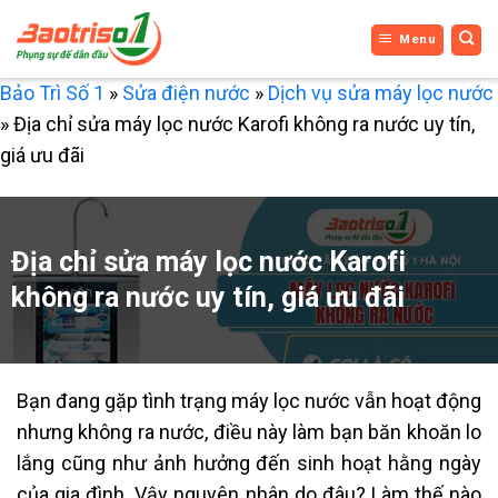
Bỏ
Menu
qua
nội
Bảo Trì Số 1
»
Sửa điện nước
»
Dịch vụ sửa máy lọc nước
dung
»
Địa chỉ sửa máy lọc nước Karofi không ra nước uy tín,
giá ưu đãi
Địa chỉ sửa máy lọc nước Karofi
không ra nước uy tín, giá ưu đãi
Bạn đang gặp tình trạng máy lọc nước vẫn hoạt động
nhưng không ra nước, điều này làm bạn băn khoăn lo
lắng cũng như ảnh hưởng đến sinh hoạt hằng ngày
của gia đình. Vậy nguyên nhân do đâu? Làm thế nào