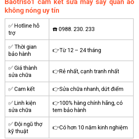
Baotriso1 cam kết sửa máy sấy quần áo
không nóng uy tín
✅ Hotline hỗ
☎️ 0988. 230. 233
trợ
✅ Thời gian
👉Từ 12 – 24 tháng
bảo hành
✅ Giá thành
👉Rẻ nhất, cạnh tranh nhất
sửa chữa
✅ Cam kết
👉Sửa chữa nhanh, dứt điểm
✅ Linh kiện
👉100% hàng chính hãng, có
sửa chữa
tem bảo hành
✅ Đội ngũ thợ
👉Có hơn 10 năm kinh nghiệm
kỹ thuật