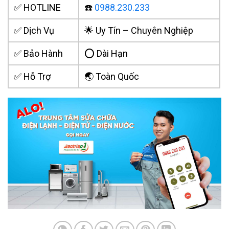
✅ HOTLINE
☎️
0988.230.233
✅ Dịch Vụ
🌟 Uy Tín – Chuyên Nghiệp
✅ Bảo Hành
⭕ Dài Hạn
✅ Hỗ Trợ
🌏 Toàn Quốc