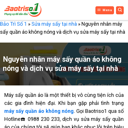
Bỏ
Menu
qua
nội
Bảo Trì Số 1
»
Sửa máy sấy tại nhà
»
Nguyên nhân máy
dung
sấy quần áo không nóng và dịch vụ sửa máy sấy tại nhà
Nguyên nhân máy sấy quần áo không
nóng và dịch vụ sửa máy sấy tại nhà
Máy sấy quần áo
là một thiết bị vô cùng tiện ích của
các gia đình hiện đại. Khi bạn gặp phải tình trạng
máy sấy quần áo không nóng
. Gọi Baotriso1 qua số
Hotline☎️ 0988 230 233, dịch vụ sửa máy sấy quần
áo của chúng tôi sẽ giúp bạn khắc phục lỗi trên hiệu