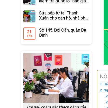
kiểm tra đúng lỗi, báo giá
trước
Sửa bếp từ tại Thanh
Xuân cho căn hộ, nhà phố
bảo hành 12 tháng
Số 145, Đội Cấn, quận Ba
21
Đình
Th6
NỘ
Dấ
Ng
Đội ngũ chăm sóc khách hàng của