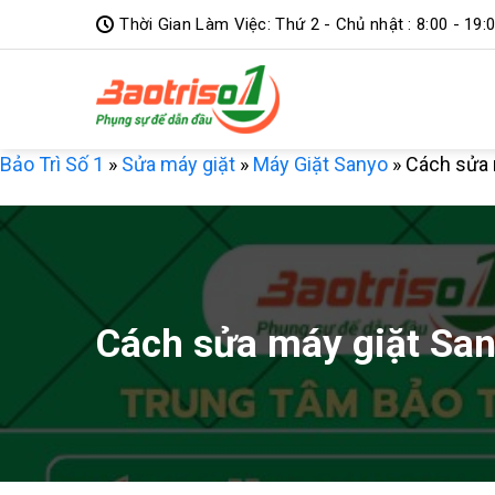
Bỏ
Thời Gian Làm Việc: Thứ 2 - Chủ nhật : 8:00 - 19:
qua
nội
dung
Bảo Trì Số 1
»
Sửa máy giặt
»
Máy Giặt Sanyo
»
Cách sửa 
Cách sửa máy giặt Sa