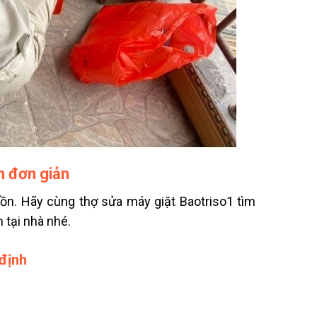
n đơn giản
uồn. Hãy cùng thợ sửa máy giặt Baotriso1 tìm
 tại nhà nhé.
định