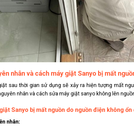
ên nhân và cách máy giặt Sanyo bị mất nguồ
iặt sau thời gian sử dụng sẽ xảy ra hiện tượng mất ng
nguyên nhân và cách sửa máy giặt sanyo không lên nguồn
giặt Sanyo bị mất nguồn do n
guồn điện không ổn 
ên nhân: