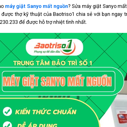
ao
máy giặt Sanyo mất nguồn
? Sửa máy giặt Sanyo mất
ẽ được thợ kỹ thuật của Baotriso1 chia sẻ với bạn ngay tr
230.233 để được hỗ trợ nhiệt tình nhất.