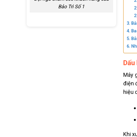
Bảo Trì Số 1
Bả
Ba
Bả
Nh
Dấu 
Máy 
điện 
hiệu 
Khi x