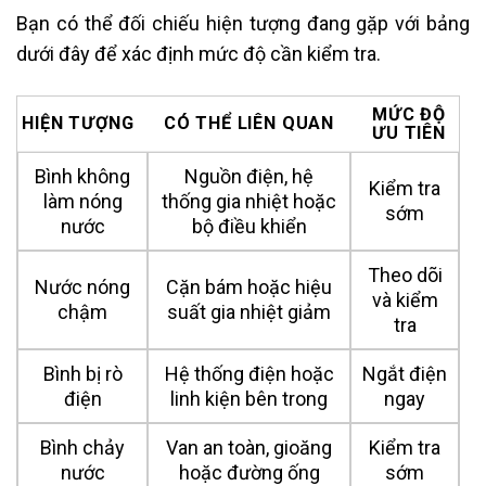
Bạn có thể đối chiếu hiện tượng đang gặp với bảng
dưới đây để xác định mức độ cần kiểm tra.
MỨC ĐỘ
HIỆN TƯỢNG
CÓ THỂ LIÊN QUAN
ƯU TIÊN
Bình không
Nguồn điện, hệ
Kiểm tra
làm nóng
thống gia nhiệt hoặc
sớm
nước
bộ điều khiển
Theo dõi
Nước nóng
Cặn bám hoặc hiệu
và kiểm
chậm
suất gia nhiệt giảm
tra
Bình bị rò
Hệ thống điện hoặc
Ngắt điện
điện
linh kiện bên trong
ngay
Bình chảy
Van an toàn, gioăng
Kiểm tra
nước
hoặc đường ống
sớm