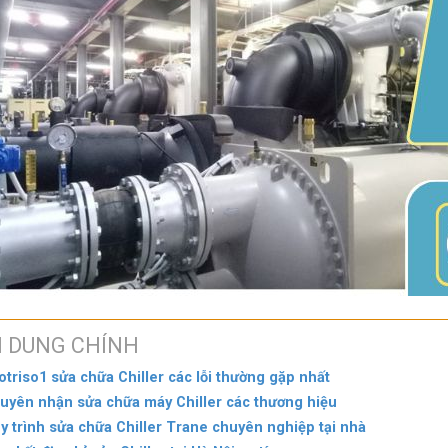
I DUNG CHÍNH
otriso1 sửa chữa Chiller các lỗi thường gặp nhất
uyên nhận sửa chữa máy Chiller các thương hiệu
y trình sửa chữa Chiller Trane chuyên nghiệp tại nhà