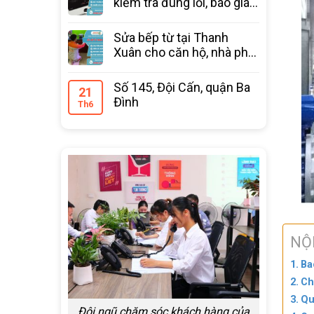
kiểm tra đúng lỗi, báo giá
trước
Sửa bếp từ tại Thanh
Xuân cho căn hộ, nhà phố
bảo hành 12 tháng
Số 145, Đội Cấn, quận Ba
21
Đình
Th6
NỘ
Ba
Ch
Qu
Đội ngũ chăm sóc khách hàng của