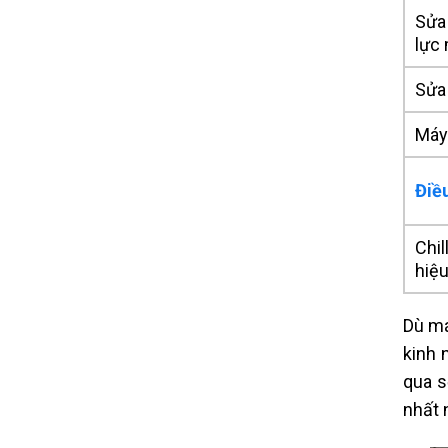
Sửa 
lực 
Sửa 
Máy 
Điề
Chil
hiệu
Dù má
kinh 
qua s
nhất 