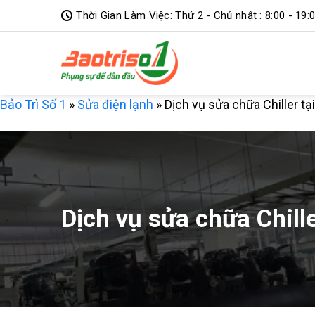
Bỏ
Thời Gian Làm Việc: Thứ 2 - Chủ nhật : 8:00 - 19:
qua
nội
dung
Bảo Trì Số 1
»
Sửa điện lạnh
»
Dịch vụ sửa chữa Chiller tạ
Dịch vụ sửa chữa Chille