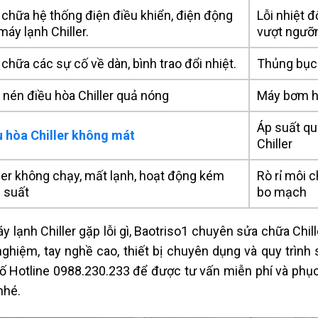
chữa hệ thống điện điều khiển, điện động
Lỗi nhiệt 
máy lạnh Chiller.
vượt ngưỡn
chữa các sự cố về dàn, bình trao đổi nhiệt.
Thủng bục 
nén điều hòa Chiller quả nóng
Máy bơm h
Áp suất qu
u hòa Chiller không mát
Chiller
ler không chạy, mất lạnh, hoạt động kém
Rò rỉ môi c
 suất
bo mạch
y lạnh Chiller gặp lỗi gì, Baotriso1 chuyên sửa chữa Chill
nghiệm, tay nghề cao, thiết bị chuyên dụng và quy trìn
ố Hotline 0988.230.233 để được tư vấn miễn phí và phục
nhé.