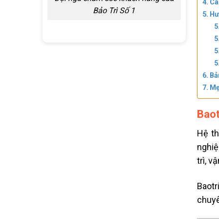
Ca
Bảo Trì Số 1
Hư
Bả
Mẹ
Baot
Hệ th
nghiệ
trì, 
Baotr
chuyê