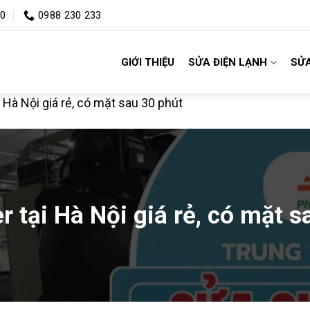
00
0988 230 233
GIỚI THIỆU
SỬA ĐIỆN LẠNH
SỬA
i Hà Nội giá rẻ, có mặt sau 30 phút
r tại Hà Nội giá rẻ, có mặt 