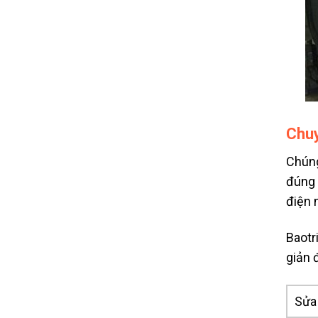
Chuy
Chúng
đúng 
điện 
Baotr
giản 
Sửa 