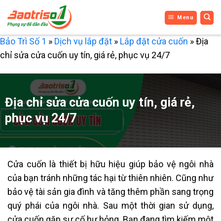
Bỏ
Menu
qua
nội
Bảo Trì Số 1
»
Dịch vụ lắp đặt
»
Lắp đặt cửa cuốn
»
Địa
dung
chỉ sửa cửa cuốn uy tín, giá rẻ, phục vụ 24/7
Địa chỉ sửa cửa cuốn uy tín, giá rẻ,
phục vụ 24/7
Cửa cuốn là thiết bị hữu hiệu giúp bảo vệ ngôi nhà
của bạn tránh những tác hại từ thiên nhiên. Cũng như
bảo vệ tài sản gia đình và tăng thêm phần sang trọng
quý phái của ngôi nhà. Sau một thời gian sử dụng,
cửa cuốn gặp sự cố hư hỏng. Bạn đang tìm kiếm một