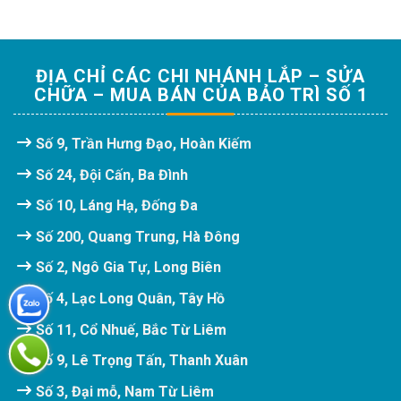
ĐỊA CHỈ CÁC CHI NHÁNH LẮP – SỬA
CHỮA – MUA BÁN CỦA BẢO TRÌ SỐ 1
Số 9, Trần Hưng Đạo, Hoàn Kiếm
Số 24, Đội Cấn, Ba Đình
Số 10, Láng Hạ, Đống Đa
Số 200, Quang Trung, Hà Đông
Số 2, Ngô Gia Tự, Long Biên
Số 4, Lạc Long Quân, Tây Hồ
Số 11, Cổ Nhuế, Bắc Từ Liêm
Số 9, Lê Trọng Tấn, Thanh Xuân
Số 3, Đại mỗ, Nam Từ Liêm