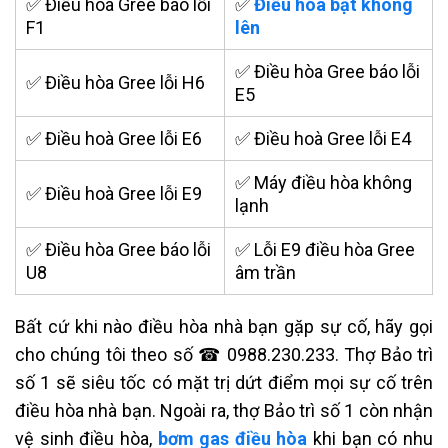
✅ Điều hòa Gree báo lỗi
✅
Điều hoà bật không
F1
lên
✅ Điều hòa Gree báo lỗi
✅ Điều hòa Gree lỗi H6
E5
✅ Điều hoà Gree lỗi E6
✅ Điều hoà Gree lỗi E4
✅ Máy điều hòa không
✅ Điều hoà Gree lỗi E9
lạnh
✅ Điều hòa Gree báo lỗi
✅ Lỗi E9 điều hòa Gree
U8
âm trần
Bất cứ khi nào điều hòa nhà bạn gặp sự cố, hãy gọi
cho chúng tôi theo số ☎ 0988.230.233. Thợ Bảo trì
số 1 sẽ siêu tốc có mặt trị dứt điểm mọi sự cố trên
điều hòa nhà bạn. Ngoài ra, thợ Bảo trì số 1 còn nhận
vệ sinh điều hòa,
bơm gas điều hòa
khi bạn có nhu