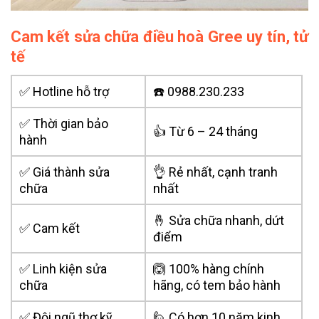
Cam kết sửa chữa điều hoà Gree uy tín, tử
tế
✅ Hotline hỗ trợ
☎️ 0988.230.233
✅ Thời gian bảo
👍 Từ 6 – 24 tháng
hành
✅ Giá thành sửa
👌 Rẻ nhất, cạnh tranh
chữa
nhất
🤞 Sửa chữa nhanh, dứt
✅ Cam kết
điểm
✅ Linh kiện sửa
🙆 100% hàng chính
chữa
hãng, có tem bảo hành
✅ Đội ngũ thợ kỹ
🙋 Có hơn 10 năm kinh