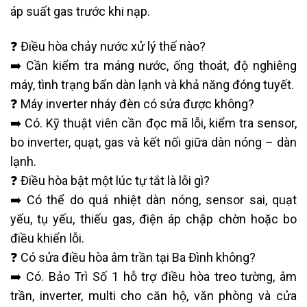
áp suất gas trước khi nạp.
❓ Điều hòa chảy nước xử lý thế nào?
➡️ Cần kiểm tra máng nước, ống thoát, độ nghiêng
máy, tình trạng bẩn dàn lạnh và khả năng đóng tuyết.
❓ Máy inverter nháy đèn có sửa được không?
➡️ Có. Kỹ thuật viên cần đọc mã lỗi, kiểm tra sensor,
bo inverter, quạt, gas và kết nối giữa dàn nóng – dàn
lạnh.
❓ Điều hòa bật một lúc tự tắt là lỗi gì?
➡️ Có thể do quá nhiệt dàn nóng, sensor sai, quạt
yếu, tụ yếu, thiếu gas, điện áp chập chờn hoặc bo
điều khiển lỗi.
❓ Có sửa điều hòa âm trần tại Ba Đình không?
➡️ Có. Bảo Trì Số 1 hỗ trợ điều hòa treo tường, âm
trần, inverter, multi cho căn hộ, văn phòng và cửa