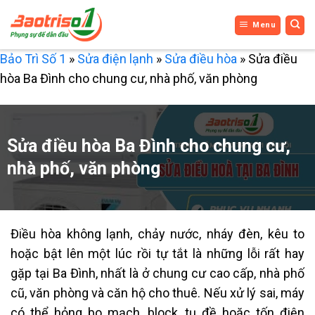
Bỏ
Menu
qua
nội
Bảo Trì Số 1
»
Sửa điện lạnh
»
Sửa điều hòa
»
Sửa điều
dung
hòa Ba Đình cho chung cư, nhà phố, văn phòng
Sửa điều hòa Ba Đình cho chung cư,
nhà phố, văn phòng
Điều hòa không lạnh, chảy nước, nháy đèn, kêu to
hoặc bật lên một lúc rồi tự tắt là những lỗi rất hay
gặp tại Ba Đình, nhất là ở chung cư cao cấp, nhà phố
cũ, văn phòng và căn hộ cho thuê. Nếu xử lý sai, máy
có thể hỏng bo mạch, block, tụ đề hoặc tốn điện