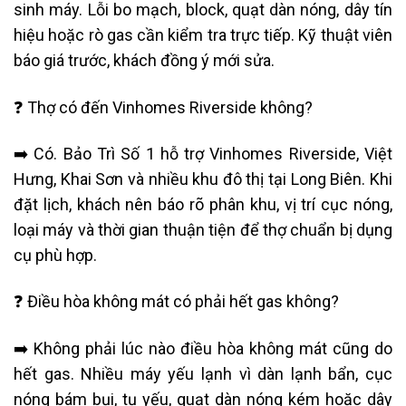
sinh máy. Lỗi bo mạch, block, quạt dàn nóng, dây tín
hiệu hoặc rò gas cần kiểm tra trực tiếp. Kỹ thuật viên
báo giá trước, khách đồng ý mới sửa.
❓ Thợ có đến Vinhomes Riverside không?
➡️ Có. Bảo Trì Số 1 hỗ trợ Vinhomes Riverside, Việt
Hưng, Khai Sơn và nhiều khu đô thị tại Long Biên. Khi
đặt lịch, khách nên báo rõ phân khu, vị trí cục nóng,
loại máy và thời gian thuận tiện để thợ chuẩn bị dụng
cụ phù hợp.
❓ Điều hòa không mát có phải hết gas không?
➡️ Không phải lúc nào điều hòa không mát cũng do
hết gas. Nhiều máy yếu lạnh vì dàn lạnh bẩn, cục
nóng bám bụi, tụ yếu, quạt dàn nóng kém hoặc dây