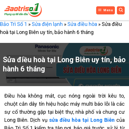
Bỏ
Menu
qua
nội
Bảo Trì Số 1
»
Sửa điện lạnh
»
Sửa điều hòa
»
Sửa điều
dung
hoà tại Long Biên uy tín, bảo hành 6 tháng
Sửa điều hoà tại Long Biên uy tín, bảo
hành 6 tháng
Điều hòa không mát, cục nóng ngoài trời kêu to,
chuột cắn dây tín hiệu hoặc máy multi báo lỗi là các
sự cố thường gặp tại biệt thự, nhà phố và chung cư
Long Biên. Dịch vụ
sửa điều hòa tại Long Biên
của
Bảo Trì Số 1 kiểm tra tận nơi, báo giá trước, xử lý từ