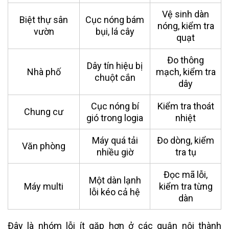
Vệ sinh dàn
Biệt thự sân
Cục nóng bám
nóng, kiểm tra
vườn
bụi, lá cây
quạt
Đo thông
Dây tín hiệu bị
Nhà phố
mạch, kiểm tra
chuột cắn
dây
Cục nóng bí
Kiểm tra thoát
Chung cư
gió trong logia
nhiệt
Máy quá tải
Đo dòng, kiểm
Văn phòng
nhiều giờ
tra tụ
Đọc mã lỗi,
Một dàn lạnh
Máy multi
kiểm tra từng
lỗi kéo cả hệ
dàn
Đây là nhóm lỗi ít gặp hơn ở các quận nội thành