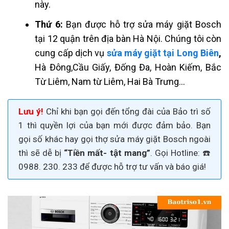
này.
Thứ 6:
Bạn được hỗ trợ sửa máy giặt Bosch
tại 12 quận trên địa bàn Hà Nội. Chúng tôi còn
cung cấp dịch vụ
sửa máy giặt tại Long Biên
,
Hà Đông,Cầu Giấy, Đống Đa, Hoàn Kiếm, Bắc
Từ Liêm, Nam từ Liêm, Hai Bà Trưng…
Lưu ý!
Chỉ khi bạn gọi đến tổng đài của Bảo trì số
1 thì quyền lợi của bạn mới được đảm bảo. Bạn
gọi số khác hay gọi thợ
sửa máy giặt Bosch
ngoài
thì sẽ dễ bị
“Tiền mất- tật mang”
. Gọi H
otline: ☎️
0988. 230. 233
để được hỗ trợ tư vấn và báo giá!