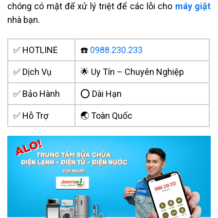
chóng có mặt để xử lý triệt để các lỗi cho
máy giặt
nhà bạn.
✅ HOTLINE
☎️
0988.230.233
✅ Dịch Vụ
🌟 Uy Tín – Chuyên Nghiệp
✅ Bảo Hành
⭕ Dài Hạn
✅ Hỗ Trợ
🌏 Toàn Quốc