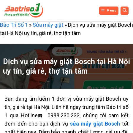
Bỏ
Menu
qua
nội
Bảo Trì Số 1
»
Sửa máy giặt
»
Dịch vụ sửa máy giặt Bosch
dung
tại Hà Nội uy tín, giá rẻ, thợ tận tâm
Dịch vụ sửa máy giặt Bosch tại Hà Nội
uy tín, giá rẻ, thợ tận tâm
Bạn đang tìm kiếm 1 đơn vị sửa máy giặt Bosch uy
tín, giá rẻ tại Hà Nội. Liên hệ ngay trung tâm Bảo trì số
1 qua Hotline☎️ 0988.230.233, c
húng tôi cam kết
đem đến cho bạn dịch vụ
sửa máy giặt Bosch
tốt
nhất hiện nay. Đảm bảo nhanh, chất lượng, giá ưu đãi