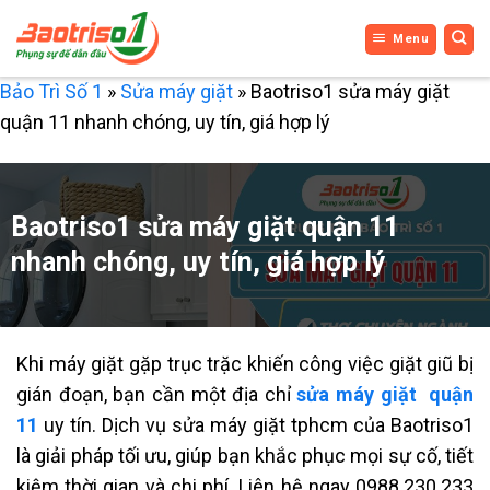
Bỏ
Menu
qua
nội
Bảo Trì Số 1
»
Sửa máy giặt
»
Baotriso1 sửa máy giặt
dung
quận 11 nhanh chóng, uy tín, giá hợp lý
Baotriso1 sửa máy giặt quận 11
nhanh chóng, uy tín, giá hợp lý
Khi máy giặt gặp trục trặc khiến công việc giặt giũ bị
gián đoạn, bạn cần một địa chỉ
sửa máy giặt quận
11
uy tín. Dịch vụ sửa máy giặt tphcm của Baotriso1
là giải pháp tối ưu, giúp bạn khắc phục mọi sự cố, tiết
kiệm thời gian và chi phí. Liên hệ ngay 0988.230.233