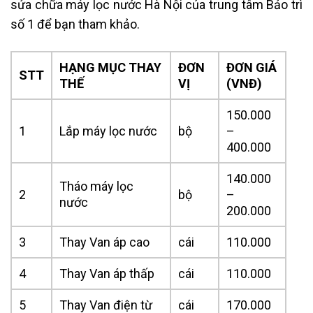
sửa chữa máy lọc nước Hà Nội của trung tâm Bảo trì
số 1 để bạn tham khảo.
HẠNG MỤC THAY
ĐƠN
ĐƠN GIÁ
STT
THẾ
VỊ
(VNĐ)
150.000
1
Lắp máy lọc nước
bộ
–
400.000
140.000
Tháo máy lọc
2
bộ
–
nước
200.000
3
Thay Van áp cao
cái
110.000
4
Thay Van áp thấp
cái
110.000
5
Thay Van điện từ
cái
170.000