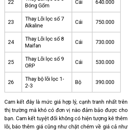
22
Cái
640.000
Bóng Gốm
Thay Lõi lọc số 7
23
Cái
750.000
Alkaline
Thay Lõi lọc số 8
24
Cái
730.000
Maifan
Thay Lõi lọc số 9
25
Cái
530.000
ORP
Thay bộ lõi lọc 1-
26
Bộ
390.000
2-3
Cam kết đây là mức giá hợp lý, cạnh tranh nhất trên
thị trường mà khó có đơn vị nào đảm bảo được cho
bạn. Cam kết tuyệt đối không có hiện tượng kê thêm
lỗi, báo thêm giá cũng như chặt chém về giá cả như