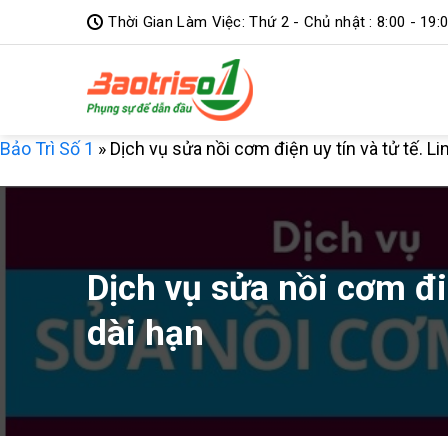
Bỏ
Thời Gian Làm Việc: Thứ 2 - Chủ nhật : 8:00 - 19:
qua
nội
dung
Bảo Trì Số 1
»
Dịch vụ sửa nồi cơm điện uy tín và tử tế. L
Dịch vụ sửa nồi cơm đi
dài hạn