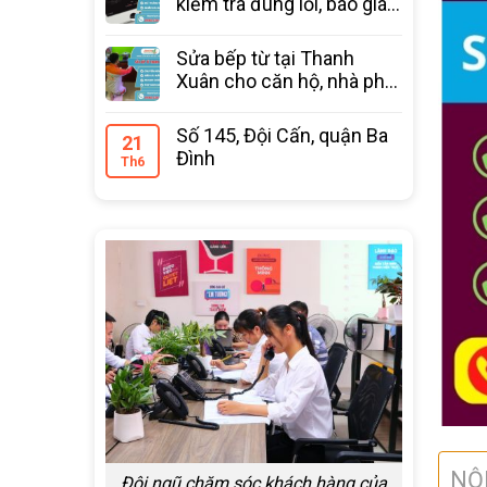
kiểm tra đúng lỗi, báo giá
trước
Sửa bếp từ tại Thanh
Xuân cho căn hộ, nhà phố
bảo hành 12 tháng
Số 145, Đội Cấn, quận Ba
21
Đình
Th6
NỘ
Đội ngũ chăm sóc khách hàng của