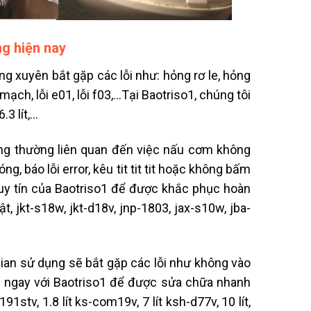
ng hiện nay
g xuyên bắt gặp các lỗi như: hỏng rơ le, hỏng
ạch, lỗi e01, lỗi f03,…Tại Baotriso1, chúng tôi
.3 lít,…
hỏng thường liên quan đến việc nấu cơm không
ng, báo lỗi error, kêu tit tit tit hoặc không bấm
uy tín của Baotriso1 để được khắc phục hoàn
ật, jkt-s18w, jkt-d18v, jnp-1803, jax-s10w, jba-
ian sử dụng sẽ bắt gặp các lỗi như không vào
 hệ ngay với Baotriso1 để được sửa chữa nhanh
191stv, 1.8 lít ks-com19v, 7 lít ksh-d77v, 10 lít,