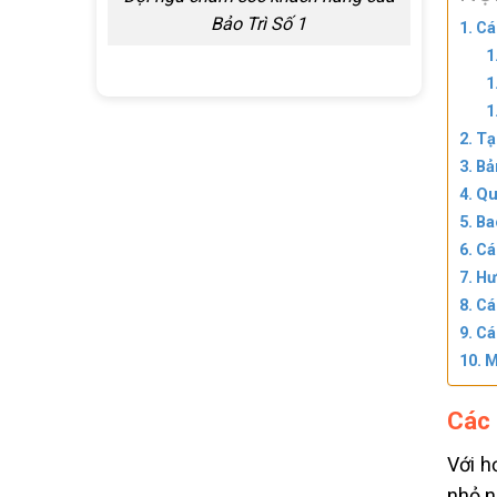
Bảo Trì Số 1
Cá
Tạ
Bả
Qu
Ba
Cá
Hư
Cá
Cá
M
Các 
Với h
nhỏ n