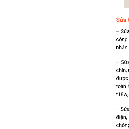
Sửa 
– Sửa
công 
nhận s
– Sửa
chín, 
được 
toàn 
t18w,
– Sửa
điện,
chóng 