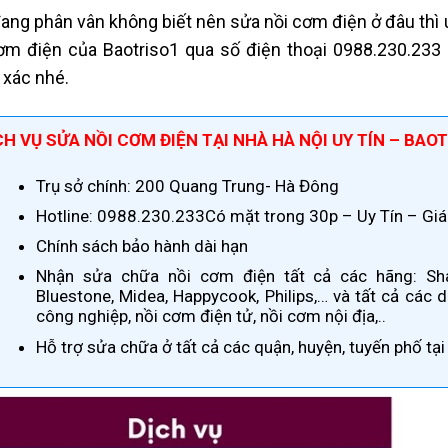
ang phân vân không biết nên sửa nồi cơm điện ở đâu thì uy
ơm điện của Baotriso1 qua số điện thoại 0988.230.233
 xác nhé.
CH VỤ SỬA NỒI CƠM ĐIỆN TẠI NHÀ HÀ NỘI UY TÍN – BAO
Trụ sở chính: 200 Quang Trung- Hà Đông
Hotline: 0988.230.233Có mặt trong 30p – Uy Tín – Gi
Chính sách bảo hành dài hạn
Nhận sửa chữa nồi cơm điện tất cả các hãng: Shar
Bluestone, Midea, Happycook, Philips,… và tất cả các 
công nghiệp, nồi cơm điện tử, nồi cơm nội địa,..
Hỗ trợ sửa chữa ở tất cả các quận, huyện, tuyến phố tại