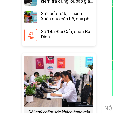
kiểm tra đúng lỗi, báo giá
trước
Sửa bếp từ tại Thanh
Xuân cho căn hộ, nhà phố
bảo hành 12 tháng
Số 145, Đội Cấn, quận Ba
21
Đình
Th6
NỘ
Đội ngũ chăm sóc khách hàng của