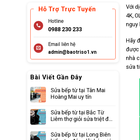
Với d
Hỗ Trợ Trực Tuyến
4K, O
Hotline
nguy 
0988 230 233
Hãy đ
Email liên hệ
được 
admin@baotriso1.vn
nhà c
sửa ti
Bài Viết Gần Đây
Sửa bếp từ tại Tân Mai
Hoàng Mai uy tín
Sửa bếp từ tại Bắc Từ
Liêm thợ giỏi sửa triệt để
các lỗi
Sửa bếp từ tại Long Biên