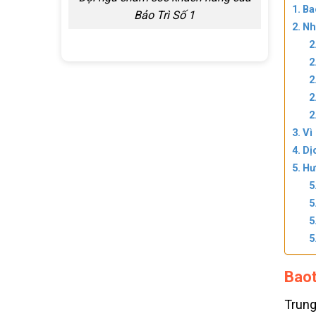
Ba
Bảo Trì Số 1
Nh
Vì
Dị
Hư
Baot
Trung