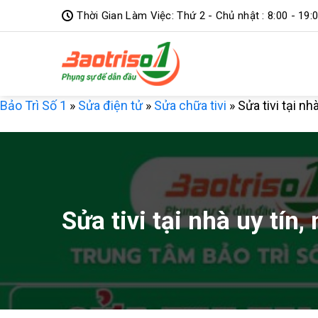
Bỏ
Thời Gian Làm Việc: Thứ 2 - Chủ nhật : 8:00 - 19:
qua
nội
dung
Bảo Trì Số 1
»
Sửa điện tử
»
Sửa chữa tivi
»
Sửa tivi tại nh
Sửa tivi tại nhà uy tín,