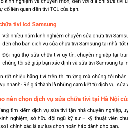
có kinh nghiệm và chuyên môn, đến với
địa chỉ sửa tivi 
ự cố liên quan đến tivi TCL của bạn.
chữa tivi lcd Samsung
Với nhiều năm kinh nghiệm
chuyên sửa chữa tivi Sams
đến cho bạn dịch vụ
sửa chữa tivi Samsung tại nhà
tốt 
Đội ngũ thợ sửa chữa tivi uy tín, chuyên nghiệp tại
tru
chúng tôi sẽ giúp bạn xác định và
sửa tivi Samsung tại
n rất nhiều hãng tivi trên thị trường mà chúng tôi nhậ
vụ nhanh- Rẻ giá thành là những cam kết từ dịch vụ
sửa 
ao nên chọn dịch vụ sửa chữa tivi tại Hà Nội c
ang tìm kiếm
dịch vụ sửa tivi tận nhà
chuyên nghiệp, uy 
inh nghiệm, sở hữu đội ngũ kỹ sư – kỹ thuật viên chu
iso1 chính xác là sự lựa chọn hoàn hảo dành cho bạn.