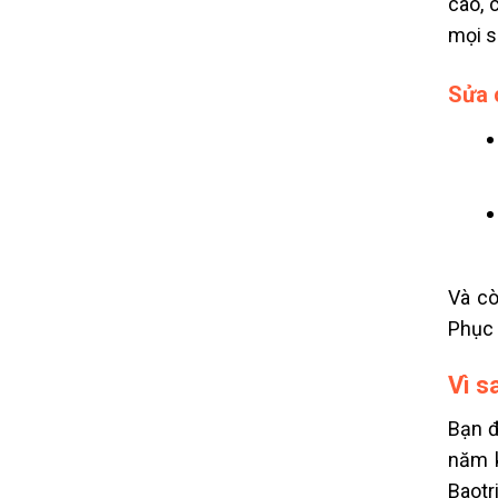
cao, 
mọi s
Sửa 
Và cò
Phục 
Vì s
Bạn đ
năm k
Baotr