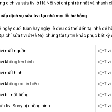
ng dịch vụ
sửa tivi ở Hà Nội
với chi phí rẻ nhất và nhanh c
cấp dịch vụ sửa tivi tại nhà mọi lỗi hư hỏng
ể ngày cuối tuần hay ngày lễ đều có thể đến tại nhà để hỗ
Đ
ịa chỉ sửa tivi ở Hà Nội c
húng tôi tự tin khắc phục bất kỳ
ivi mất nguồn
👉Tivi 
vi không lên hình
👉Tivi
vi mất hình
👉Tivi
vi không có tín hiệu
👉Tivi
vi bị mất tiếng
👉Tivi
ửa tivi Sony bị chồng hình
👉Tivi