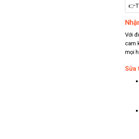
👉Ti
Nhận
Với đ
cam k
mọi h
Sửa t