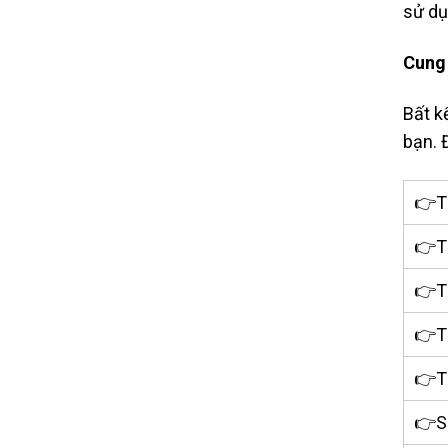
sử dụ
Cung 
Bất k
bạn. 
👉T
👉Ti
👉Ti
👉Ti
👉Ti
👉S