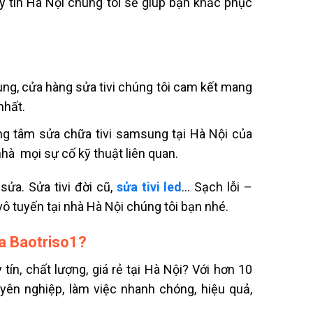
uy tín Hà Nội
chúng tôi sẽ giúp bạn khắc phục
ung,
cửa hàng sửa tivi
chúng tôi cam kết mang
nhất.
ng tâm sửa chữa tivi samsung tại Hà Nội
của
 nhà
mọi sự cố kỹ thuật liên quan.
n sửa.
Sửa tivi đời cũ,
sửa tivi led
…
Sạch lỗi –
vô tuyến tại nhà
Hà Nội chúng tôi bạn nhé.
ủa Baotriso1?
tín, chất lượng, giá rẻ tại Hà Nội? Với hơn 10
yên nghiệp, làm việc nhanh chóng, hiệu quả,