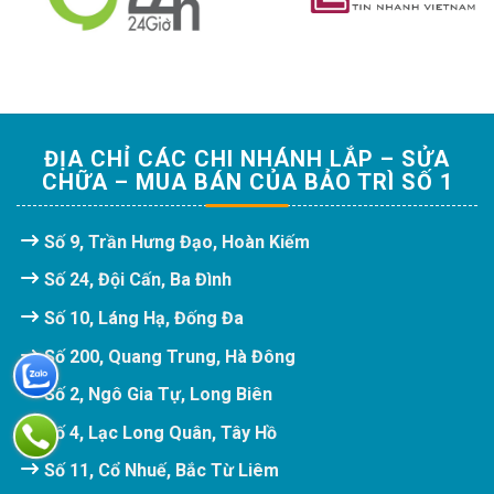
ĐỊA CHỈ CÁC CHI NHÁNH LẮP – SỬA
CHỮA – MUA BÁN CỦA BẢO TRÌ SỐ 1
Số 9, Trần Hưng Đạo, Hoàn Kiếm
Số 24, Đội Cấn, Ba Đình
Số 10, Láng Hạ, Đống Đa
Số 200, Quang Trung, Hà Đông
Số 2, Ngô Gia Tự, Long Biên
Số 4, Lạc Long Quân, Tây Hồ
Số 11, Cổ Nhuế, Bắc Từ Liêm