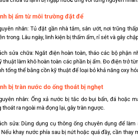
ạnh bị ẩm từ môi trường đặt để
yên nhân: Tủ đặt gần nhà tắm, sân ướt, nơi trũng thấ
ên trong. Lâu ngày, linh kiện bị thấm ẩm, rỉ sét và gây chậ
h sửa chữa: Ngắt điện hoàn toàn, tháo các bộ phận nh
ỹ thuật làm khô hoàn toàn các phần bị ẩm. Đo điện trở từn
nh tổng thể bằng cồn kỹ thuật để loại bỏ khả năng oxy hó
ạnh bị tràn nước do ống thoát bị nghẹt
yên nhân: Ống xả nước bị tắc do bụi bẩn, đá hoặc mả
 thoát ra ngoài mà đọng lại, gây tràn ngược.
h sửa: Dùng dụng cụ thông ống chuyên dụng để làm 
 Nếu khay nước phía sau bị nứt hoặc quá đầy, cần thay m