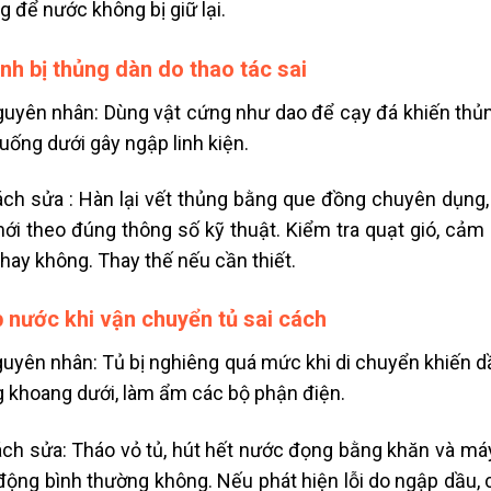
g để nước không bị giữ lại.
ạnh bị thủng dàn do thao tác sai
yên nhân: Dùng vật cứng như dao để cạy đá khiến thủng 
xuống dưới gây ngập linh kiện.
h sửa : Hàn lại vết thủng bằng que đồng chuyên dụng,
ới theo đúng thông số kỹ thuật. Kiểm tra quạt gió, cảm
hay không. Thay thế nếu cần thiết.
 nước khi vận chuyển tủ sai cách
yên nhân: Tủ bị nghiêng quá mức khi di chuyển khiến dầ
 khoang dưới, làm ẩm các bộ phận điện.
h sửa: Tháo vỏ tủ, hút hết nước đọng bằng khăn và máy h
động bình thường không. Nếu phát hiện lỗi do ngập dầu, c