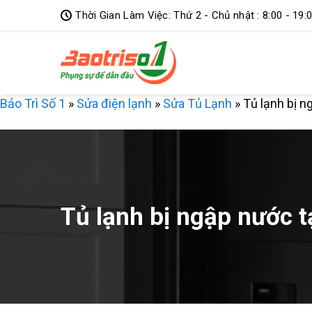
Bỏ
Thời Gian Làm Việc: Thứ 2 - Chủ nhật : 8:00 - 19:
qua
nội
dung
Bảo Trì Số 1
»
Sửa điện lạnh
»
Sửa Tủ Lạnh
»
Tủ lạnh bị n
Tủ lạnh bị ngập nước t