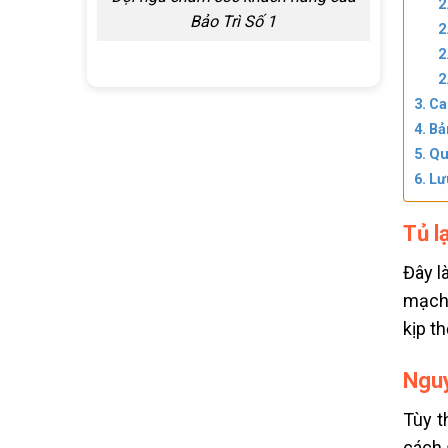
Bảo Trì Số 1
Ca
Bả
Qu
Lư
Tủ l
Đây l
mạch,
kịp t
Nguy
Tùy t
cách 