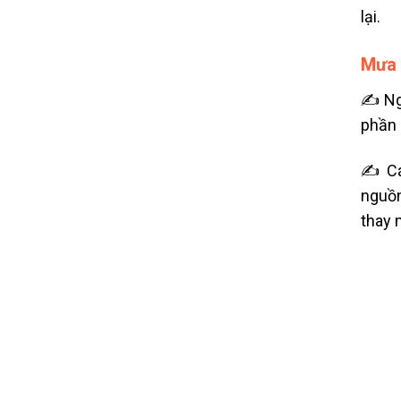
lại.
Mưa 
✍ Ngu
phần 
✍ Các
nguồn
thay 