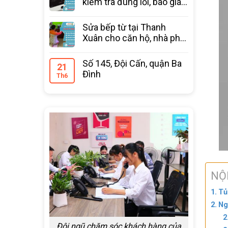
kiểm tra đúng lỗi, báo giá
trước
Sửa bếp từ tại Thanh
Xuân cho căn hộ, nhà phố
bảo hành 12 tháng
Số 145, Đội Cấn, quận Ba
21
Đình
Th6
NỘ
Tủ
Ng
Đội ngũ chăm sóc khách hàng của