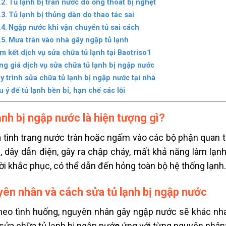
Tủ lạnh bị tràn nước do ống thoát bị nghẹt
Tủ lạnh bị thủng dàn do thao tác sai
Ngập nước khi vận chuyển tủ sai cách
Mưa tràn vào nhà gây ngập tủ lạnh
m kết dịch vụ sửa chữa tủ lạnh tại Baotriso1
ng giá dịch vụ sửa chữa tủ lạnh bị ngập nước
y trình sửa chữa tủ lạnh bị ngập nước tại nhà
u ý để tủ lạnh bền bỉ, hạn chế các lỗi
ạnh bị ngập nước là hiện tượng gì?
à tình trạng nước tràn hoặc ngấm vào các bộ phận quan tr
 dây dẫn điện, gây ra chập cháy, mất khả năng làm lạ
hời khắc phục, có thể dẫn đến hỏng toàn bộ hệ thống lạnh.
ên nhân và cách sửa tủ lạnh bị ngập nước
heo tình huống, nguyên nhân gây ngập nước sẽ khác nha
sửa chữa tủ lạnh bị ngập nướ
c
ứng với từng nguyên nhân