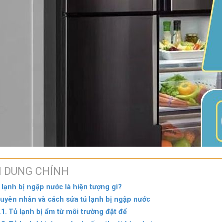
I DUNG CHÍNH
 lạnh bị ngập nước là hiện tượng gì?
uyên nhân và cách sửa tủ lạnh bị ngập nước
Tủ lạnh bị ẩm từ môi trường đặt để