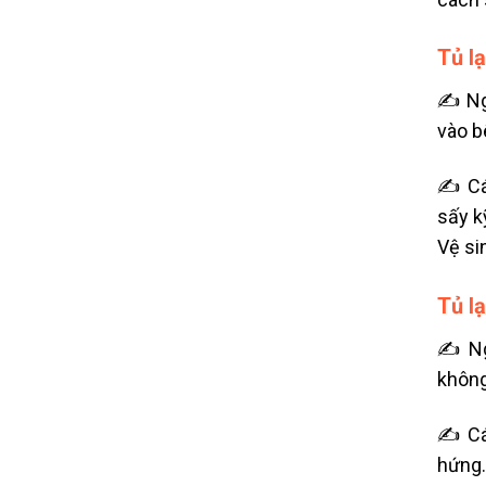
Tủ l
✍ Ngu
vào b
✍ Các
sấy k
Vệ si
Tủ l
✍ Ngu
không
✍ Các
hứng.