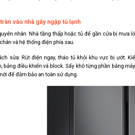
tràn vào nhà gây ngập tủ lạnh
yên nhân: Nhà tầng thấp hoặc tủ để gần cửa bị mưa lớn
chân và hệ thống điện phía sau.
h sửa: Rút điện ngay, tháo tủ khỏi khu vực bị ướt. Kiể
, bảng điều khiển và block. Sấy khô từng phần bằng máy 
mới để đảm bảo an toàn sử dụng.