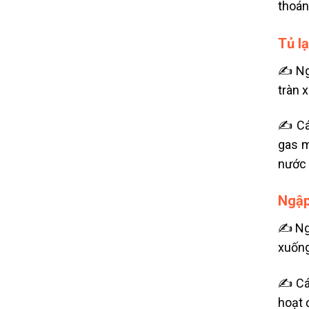
thoán
Tủ l
✍ Ngu
tràn 
✍ Các
gas m
nước 
Ngập
✍ Ngu
xuống
✍ Các
hoạt 