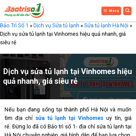
Bỏ
Menu
qua
nội
Bảo Trì Số 1
»
Dịch vụ Sửa tủ lạnh
»
Sửa tủ lạnh Hà Nội
»
dung
Dịch vụ sửa tủ lạnh tại Vinhomes hiệu quả nhanh, giá
siêu rẻ
Dịch vụ sửa tủ lạnh tại Vinhomes hiệu
quả nhanh, giá siêu rẻ
Nếu bạn đang sống tại thành phố Hà Nội và muốn
tìm địa chỉ
sửa tủ lạnh tại Vinhomes
uy tín, giá
rẻ.
Đừng lo đã có Bảo trì số 1-
địa chỉ sửa tủ lạnh tại
Hà Nội
chuyên nghiệp, giá bình dân để bạn lựa chọn.