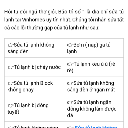
Hội tụ đội ngũ thợ giỏi, Bảo trì số 1 là địa chỉ sửa tủ
lạnh tại Vinhomes uy tín nhất. Chúng tôi nhận sửa tất
cả các lỗi thường gặp của tủ lạnh như sau:
👉Sửa
tủ lạnh không
👉Bơm ( nạp) ga tủ
sáng đèn
lạnh
👉Tủ lạnh kêu ù ù (rè
👉Tủ lạnh bị chảy nước
rè)
👉Sửa tủ lạnh Block
👉Sửa tủ lạnh không
không chạy
sáng đèn ở ngăn mát
👉Sửa tủ lạnh ngăn
👉Tủ lạnh bị đóng
đông không làm được
tuyết
đá
👉Tủ lạnh không sáng
👉
Sửa tủ lạnh không