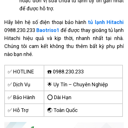
hoặc đơn vị sửa chữa tủ lạnh uy tín gần nhất
để được hỗ trợ.
Hãy liên hệ số điện thoại bảo hành
tủ lạnh Hitachi
0988.230.233
Baotriso1
để được thay gioăng tủ lạnh
Hitachi hiệu quả và kịp thời, nhanh nhất tại nhà.
Chúng tôi cam kết không thu thêm bất kỳ phụ phí
nào bạn nhé.
✅ HOTLINE
☎️ 0988.230.233
✅ Dịch Vụ
🌟 Uy Tín – Chuyên Nghiệp
✅ Bảo Hành
⭕ Dài Hạn
✅ Hỗ Trợ
🌏 Toàn Quốc