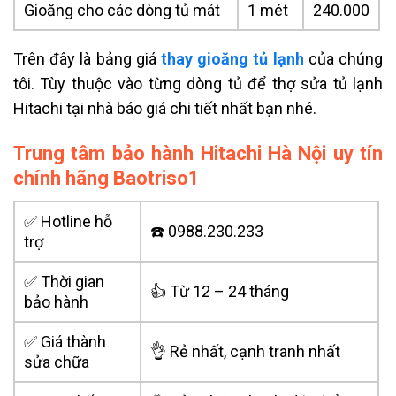
Gioăng cho các dòng tủ mát
1 mét
240.000
Trên đây là bảng giá
thay gioăng tủ lạnh
của chúng
tôi. Tùy thuộc vào từng dòng tủ để
thợ sửa tủ lạnh
Hitachi tại nhà
báo giá chi tiết nhất bạn nhé.
Trung tâm bảo hành Hitachi Hà Nội uy tín
chính hãng Baotriso1
✅ Hotline hỗ
☎️ 0988.230.233
trợ
✅ Thời gian
👍 Từ 12 – 24 tháng
bảo hành
✅ Giá thành
👌 Rẻ nhất, cạnh tranh nhất
sửa chữa