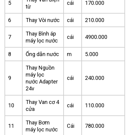
5
cái
170.000
từ
6
Thay Vòi nước
cái
210.000
Thay Bình áp
7
cái
4900.000
máy lọc nước
8
Ống dẫn nước
m
5.000
Thay Nguồn
máy lọc
9
cái
240.000
nước Adapter
24v
Thay Van cơ 4
10
cái
110.000
cửa
Thay Bơm
11
Cái
780.000
máy lọc nước