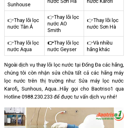
nước Sơn Hà
nước Karofi
Sunhouse
👉Thay lõi lọc
👉Thay lõi lọc
👉Thay lõi lọc
nước AO
nước Tân Á
nước Sơn Hà
Smith
👉Thay lõi lọc
👉
Thay lõi lọc
👉Và nhiều
nước Aqua
nước Geyser
hãng khác
Ngoài dịch vụ thay lõi lọc nước tại Đống Đa các hãng,
chúng tôi còn nhận sửa chữa tất cả các hãng máy
lọc nước trên thị trường như: Sửa máy lọc nước
Karofi
,
Sunhous, Aqua…Hãy gọi cho Baotriso1 qua
Hotline 0988.230.233 để được tư vấn dịch vụ nhé!