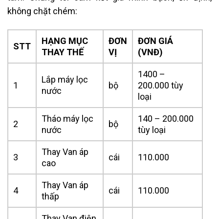
không chặt chém:
HẠNG MỤC
ĐƠN
ĐƠN GIÁ
STT
THAY THẾ
VỊ
(VNĐ)
1400 –
Lắp máy lọc
1
bộ
200.000 tùy
nước
loại
Tháo máy lọc
140 – 200.000
2
bộ
nước
tùy loại
Thay Van áp
3
cái
110.000
cao
Thay Van áp
4
cái
110.000
thấp
Thay Van điện