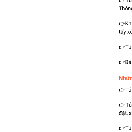
👉Tủ 
Thông
👉Khi
tẩy x
👉Tủ 
👉Bảo
Nhữn
👉Tủ 
👉Tủ 
đặt, 
👉Tủ 