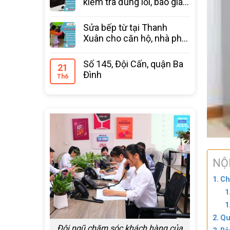
kiểm tra đúng lỗi, báo giá
trước
Sửa bếp từ tại Thanh
Xuân cho căn hộ, nhà phố
bảo hành 12 tháng
Số 145, Đội Cấn, quận Ba
21
Đình
Th6
NỘ
Ch
Qu
Đội ngũ chăm sóc khách hàng của