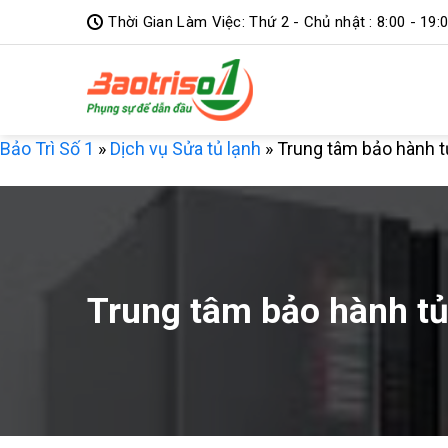
Bỏ
Thời Gian Làm Việc: Thứ 2 - Chủ nhật : 8:00 - 19:
qua
nội
dung
Bảo Trì Số 1
»
Dịch vụ Sửa tủ lạnh
»
Trung tâm bảo hành tủ
Trung tâm bảo hành tủ 