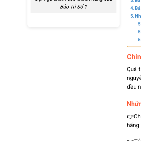
Bả
Bảo Trì Số 1
Bả
Nh
Chín
Quá t
nguyê
đều n
Nhữn
👉Chí
hãng 