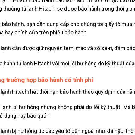
lạnh Hitachi bảo hành bao lâu? Mọi tủ lạnh được bảo h
 thường tủ lạnh Hitachi sẽ được bảo hành trong thời gia
 bảo hành, bạn cần cung cấp cho chúng tôi giấy tờ mua
óa hay chỉnh sửa trên phiếu bảo hành
lạnh cần được giữ nguyên tem, mác và số sê-ri, đảm bảo
 hành tủ lạnh Hitachi với mọi lỗi hư hỏng do kỹ thuật của
g trường hợp bảo hành có tính phí
lạnh Hitachi hết thời hạn bảo hành theo quy định của hãn
lạnh bị hư hỏng nhưng không phải do lỗi kỹ thuật. Mà là
sử dụng hay bảo quản.
lạnh bị hư hỏng do các yếu tố bên ngoài như khí hậu, thời 