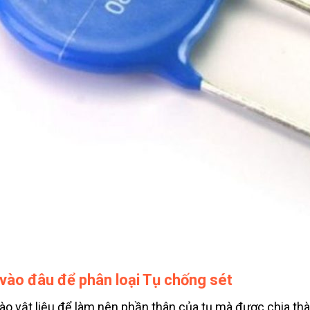
vào đâu để phân loại Tụ chống sét
ào vật liệu để làm nên phần thân của tụ mà được chia thàn