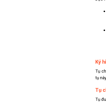
Ký h
Tụ ch
tụ nà
Tụ c
Tụ đư