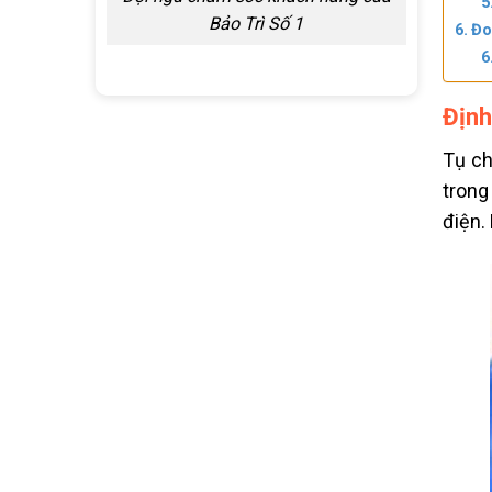
Bảo Trì Số 1
Đo
Định
Tụ ch
trong
điện.