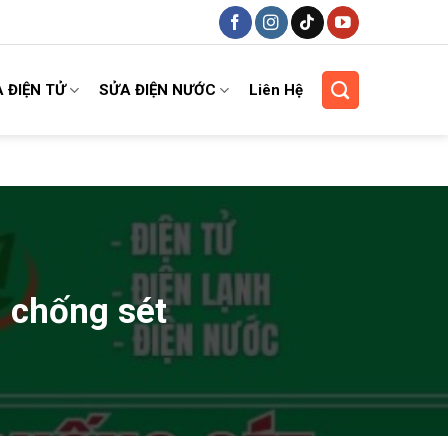
 ĐIỆN TỬ
SỬA ĐIỆN NƯỚC
Liên Hệ
ụ chống sét