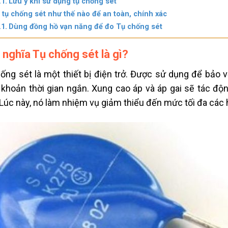
Lưu ý khi sử dụng tụ chống sét
 tụ chống sét như thế nào để an toàn, chính xác
Dùng đồng hồ vạn năng để đo Tụ chống sét
 nghĩa Tụ chống sét là gì?
ống sét là một thiết bị điện trở. Được sử dụng để bảo 
 khoản thời gian ngắn. Xung cao áp và áp gai sẽ tác độn
 Lúc này, nó làm nhiệm vụ giảm thiểu đến mức tối đa các h