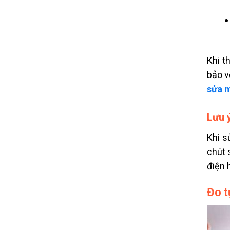
Khi t
bảo v
sửa m
Lưu 
Khi s
chút 
điện 
Đo t