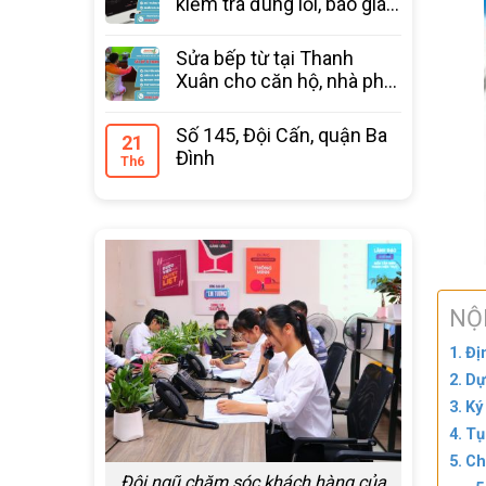
kiểm tra đúng lỗi, báo giá
trước
Sửa bếp từ tại Thanh
Xuân cho căn hộ, nhà phố
bảo hành 12 tháng
Số 145, Đội Cấn, quận Ba
21
Đình
Th6
NỘ
Đị
Dự
Ký
Tụ
Ch
Đội ngũ chăm sóc khách hàng của