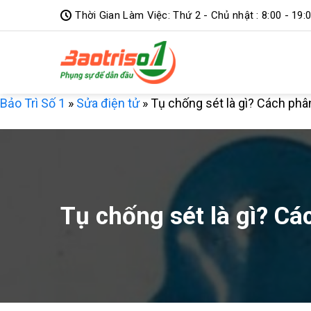
Bỏ
Thời Gian Làm Việc: Thứ 2 - Chủ nhật : 8:00 - 19:
qua
nội
dung
Bảo Trì Số 1
»
Sửa điện tử
»
Tụ chống sét là gì? Cách phâ
Tụ chống sét là gì? Cá