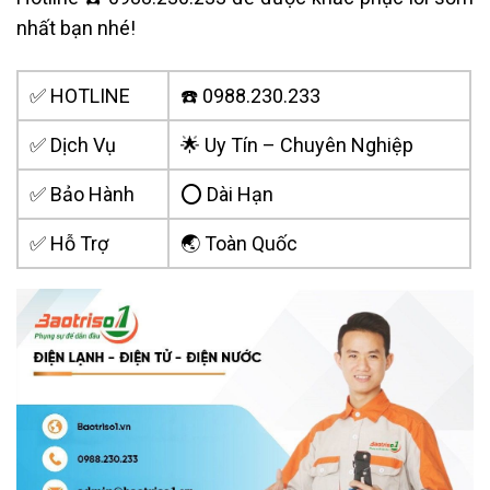
nhất bạn nhé!
✅ HOTLINE
☎️ 0988.230.233
✅ Dịch Vụ
🌟 Uy Tín – Chuyên Nghiệp
✅ Bảo Hành
⭕ Dài Hạn
✅ Hỗ Trợ
🌏 Toàn Quốc