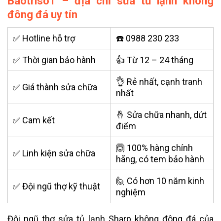
Baotriso1 – địa chỉ sửa tủ lạnh không
đông đá uy tín
✅ Hotline hỗ trợ
☎️ 0988 230 233
✅ Thời gian bảo hành
👍 Từ 12 – 24 tháng
👌 Rẻ nhất, cạnh tranh
✅ Giá thành sửa chữa
nhất
🤞 Sửa chữa nhanh, dứt
✅ Cam kết
điểm
🙆 100% hàng chính
✅ Linh kiện sửa chữa
hãng, có tem bảo hành
🙋 Có hơn 10 năm kinh
✅ Đội ngũ thợ kỹ thuật
nghiệm
Đội ngũ thợ sửa
tủ lạnh Sharp không đông đá
của