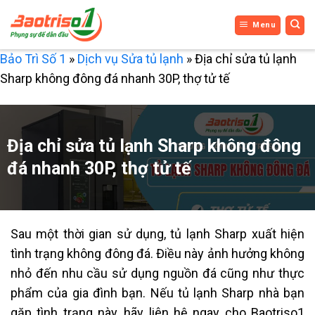
Bỏ
Menu
qua
nội
Bảo Trì Số 1
»
Dịch vụ Sửa tủ lạnh
»
Địa chỉ sửa tủ lạnh
dung
Sharp không đông đá nhanh 30P, thợ tử tế
Địa chỉ sửa tủ lạnh Sharp không đông
đá nhanh 30P, thợ tử tế
Sau một thời gian sử dụng, tủ lạnh
Sharp
xuất hiện
tình trạng không đông đá. Điều này ảnh hưởng không
nhỏ đến nhu cầu sử dụng nguồn đá cũng như thực
phẩm của gia đình bạn.
Nếu tủ lạnh
Sharp nhà bạn
gặp tình trạng này, hãy liên hệ ngay cho Baotriso1