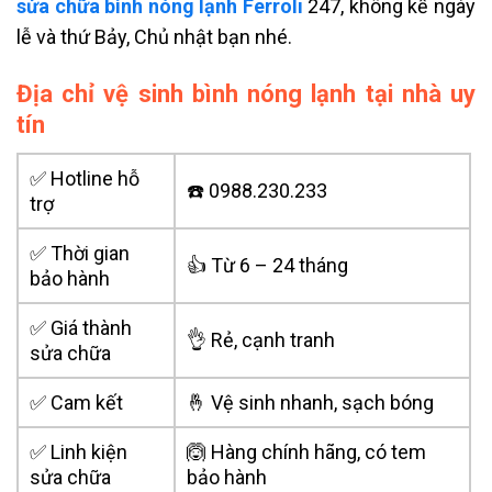
sửa chữa bình nóng lạnh Ferroli
247, không kể ngày
lễ và thứ Bảy, Chủ nhật bạn nhé.
Địa chỉ vệ sinh bình nóng lạnh tại nhà uy
tín
✅ Hotline hỗ
☎️ 0988.230.233
trợ
✅ Thời gian
👍 Từ 6 – 24 tháng
bảo hành
✅ Giá thành
👌 Rẻ, cạnh tranh
sửa chữa
✅ Cam kết
🤞 Vệ sinh nhanh, sạch bóng
✅ Linh kiện
🙆 Hàng chính hãng, có tem
sửa chữa
bảo hành