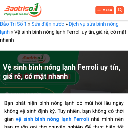
Bỏ
Menu
qua
nội
Bảo Trì Số 1
»
Sửa điện nước
»
Dịch vụ sửa bình nóng
dung
lạnh
»
Vệ sinh bình nóng lạnh Ferroli uy tín, giá rẻ, có mặt
nhanh
Vệ sinh bình nóng lạnh Ferroli uy tín,
giá rẻ, có mặt nhanh
Bạn phát hiện bình nóng lạnh có mùi hôi lâu ngày
không vệ sinh định kỳ. Tuy nhiên, bạn không có thời
gian
vệ sinh bình nóng lạnh Ferroli
nhà mình nên
bạn muốn gọi thợ chuyên nghiệp để thực hiện tốt