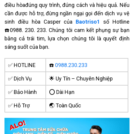
điều hòađún
g quy trình, đúng cách và hiệu quả. Nếu
cần được hỗ trợ, đừng ngần ngại gọi đến dịch vụ vệ
sinh điều hòa Casper của
Baotriso1
số Hotline
☎️0988. 230. 233. Chúng tôi cam kết phụng sự bạn
bằng cả trái tim, lựa chọn chúng tôi là quyết định
sáng suốt của bạn.
✅ HOTLINE
☎️
0988.230.233
✅ Dịch Vụ
🌟 Uy Tín – Chuyên Nghiệp
✅ Bảo Hành
⭕ Dài Hạn
✅ Hỗ Trợ
🌏 Toàn Quốc