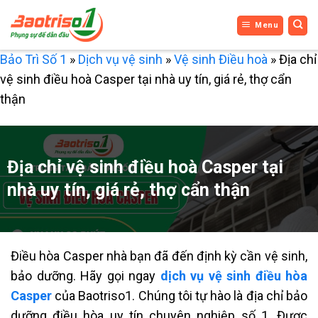
Bỏ
Menu
qua
nội
Bảo Trì Số 1
»
Dịch vụ vệ sinh
»
Vệ sinh Điều hoà
»
Địa chỉ
dung
vệ sinh điều hoà Casper tại nhà uy tín, giá rẻ, thợ cẩn
thận
Địa chỉ vệ sinh điều hoà Casper tại
nhà uy tín, giá rẻ, thợ cẩn thận
Điều hòa Casper nhà bạn đã đến định kỳ cần vệ sinh,
bảo dưỡng. Hãy gọi ngay
dịch vụ vệ sinh điều hòa
Casper
của Baotriso1. Chúng tôi tự hào là địa chỉ bảo
dưỡng điều hòa uy tín chuyên nghiệp số 1. Được