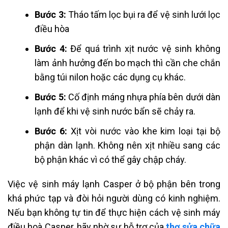
Bước 3:
Tháo tấm lọc bụi ra để vệ sinh lưới lọc
điều hòa
Bước 4:
Để quá trình xịt nước vệ sinh không
làm ảnh hưởng đến bo mạch thì cần che chắn
bằng túi nilon hoặc các dụng cụ khác.
Bước 5:
Cố định máng nhựa phía bên dưới dàn
lạnh để khi vệ sinh nước bẩn sẽ chảy ra.
Bước 6:
Xịt vòi nước vào khe kim loại tại bộ
phận dàn lạnh. Không nên xịt nhiều sang các
bộ phận khác vì có thể gây chập cháy.
Việc vệ sinh máy lạnh Casper ở bộ phận bên trong
khá phức tạp và đòi hỏi người dùng có kinh nghiệm.
Nếu bạn không tự tin để thực hiện cách vệ sinh máy
điều hoà Casper, hãy nhờ sự hỗ trợ của
thợ sửa chữa