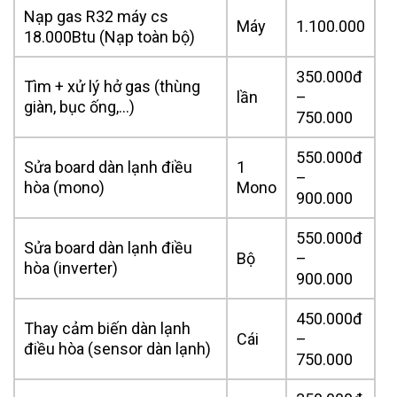
Nạp gas R32 máy cs
Máy
1.100.000
18.000Btu (Nạp toàn bộ)
350.000đ
Tìm + xử lý hở gas (thùng
lần
–
giàn, bục ống,…)
750.000
550.000đ
Sửa board dàn lạnh điều
1
–
hòa (mono)
Mono
900.000
550.000đ
Sửa board dàn lạnh điều
Bộ
–
hòa (inverter)
900.000
450.000đ
Thay cảm biến dàn lạnh
Cái
–
điều hòa (sensor dàn lạnh)
750.000