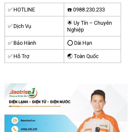
✅ HOTLINE
☎️ 0988.230.233
🌟 Uy Tín – Chuyên
✅ Dịch Vụ
Nghiệp
✅ Bảo Hành
⭕ Dài Hạn
✅ Hỗ Trợ
🌏 Toàn Quốc