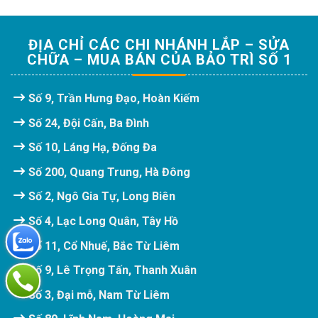
ĐỊA CHỈ CÁC CHI NHÁNH LẮP – SỬA
CHỮA – MUA BÁN CỦA BẢO TRÌ SỐ 1
Số 9, Trần Hưng Đạo, Hoàn Kiếm
Số 24, Đội Cấn, Ba Đình
Số 10, Láng Hạ, Đống Đa
Số 200, Quang Trung, Hà Đông
Số 2, Ngô Gia Tự, Long Biên
Số 4, Lạc Long Quân, Tây Hồ
Số 11, Cổ Nhuế, Bắc Từ Liêm
Số 9, Lê Trọng Tấn, Thanh Xuân
Số 3, Đại mỗ, Nam Từ Liêm