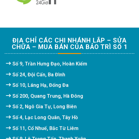
ĐỊA CHỈ CÁC CHI NHÁNH LẮP – SỬA
CHỮA – MUA BÁN CỦA BẢO TRÌ SỐ 1
Số 9, Trần Hưng Đạo, Hoàn Kiếm
Số 24, Đội Cấn, Ba Đình
Số 10, Láng Hạ, Đống Đa
Số 200, Quang Trung, Hà Đông
Số 2, Ngô Gia Tự, Long Biên
Số 4, Lạc Long Quân, Tây Hồ
Số 11, Cổ Nhuế, Bắc Từ Liêm
Số 9, Lê Trọng Tấn, Thanh Xuân