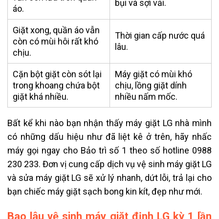
bụi và sợi vải.
áo.
Giặt xong, quần áo vẫn
Thời gian cấp nước quá
còn có mùi hôi rất khó
lâu.
chịu.
Cặn bột giặt còn sót lại
Máy giặt có mùi khó
trong khoang chứa bột
chịu, lồng giặt dính
giặt khá nhiều.
nhiều nấm mốc.
Bất kể khi nào bạn nhận thấy máy giặt LG nhà mình
có những dấu hiệu như đã liệt kê ở trên, hãy nhấc
máy gọi ngay cho Bảo trì số 1 theo số hotline 0988
230 233. Đơn vị cung cấp dịch vụ vệ sinh máy giặt LG
và sửa máy giặt LG sẽ xử lý nhanh, dứt lỗi, trả lại cho
bạn chiếc máy giặt sạch bong kin kít, đẹp như mới.
Bao lâu vệ sinh máy giặt định
LG
kỳ 1 lần