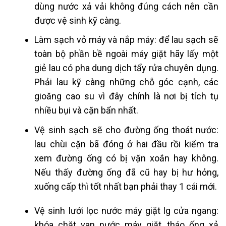
dùng nước xả vải không đúng cách nên cần
được vệ sinh kỹ càng.
Làm sạch vỏ máy và nắp máy: để lau sạch sẽ
toàn bộ phần bề ngoài máy giặt hãy lấy một
giẻ lau có pha dung dịch tẩy rửa chuyên dụng.
Phải lau kỹ càng những chỗ góc cạnh, các
gioăng cao su vì đây chính là nơi bị tích tụ
nhiều bụi và cặn bẩn nhất.
Vệ sinh sạch sẽ cho đường ống thoát nước:
lau chùi cặn bã đóng ở hai đầu rồi kiểm tra
xem đường ống có bị vặn xoắn hay không.
Nếu thấy đường ống đã cũ hay bị hư hỏng,
xuống cấp thì tốt nhất bạn phải thay 1 cái mới.
Vệ sinh lưới lọc nước máy giặt lg cửa ngang:
khóa chặt van nước máy giặt, tháo ống xả