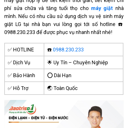
máy giặt hợp lý để tiết kiệm thời gian, tiết kiệm chi
phí sửa chữa và tăng tuổi thọ cho
máy giặt
nhà
mình. Nếu có nhu cầu sử dụng dịch vụ vệ sinh máy
giặt LG tại nhà bạn vui lòng gọi tới số hotline ☎️
0988.230.233 để được phục vụ nhanh nhất nhé!
✅ HOTLINE
☎️
0988.230.233
✅ Dịch Vụ
🌟 Uy Tín – Chuyên Nghiệp
✅ Bảo Hành
⭕ Dài Hạn
✅ Hỗ Trợ
🌏 Toàn Quốc