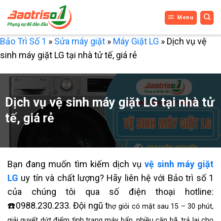
Bỏ
Menu
qua
nội
Bảo Trì Số 1
»
Sửa máy giặt
»
Máy Giặt LG
»
Dịch vụ vệ
dung
sinh máy giặt LG tại nhà tử tế, giá rẻ
Dịch vụ vệ sinh máy giặt LG tại nhà tử
tế, giá rẻ
Bạn đang muốn tìm kiếm dịch vụ
vệ sinh máy giặt
LG
uy tín và chất lượng? Hãy liên hệ với Bảo trì số 1
của chúng tôi qua số điện thoại hotline:
☎️0988.230.233. Đội ngũ t
hợ giỏi có mặt sau 15 – 30 phút,
giải quyết dứt điểm tình trạng máy bẩn, nhiều cặn bã, trả lại cho