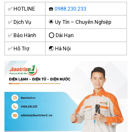
✅ HOTLINE
☎️
0988.230.233
✅ Dịch Vụ
🌟 Uy Tín – Chuyên Nghiệp
✅ Bảo Hành
⭕ Dài Hạn
✅ Hỗ Trợ
🌏 Hà Nội