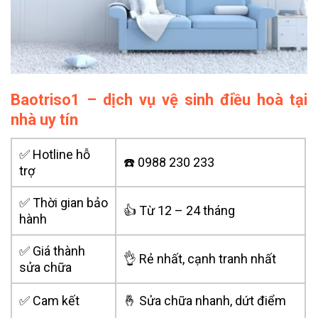
Baotriso1 – dịch vụ vệ sinh điều hoà tại
nhà uy tín
✅ Hotline hỗ
☎️ 0988 230 233
trợ
✅ Thời gian bảo
👍 Từ 12 – 24 tháng
hành
✅ Giá thành
👌 Rẻ nhất, cạnh tranh nhất
sửa chữa
✅ Cam kết
🤞 Sửa chữa nhanh, dứt điểm