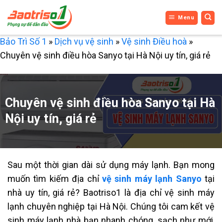
Bỏ
Menu
qua
nội
Bảo Trì Số 1
»
Dịch vụ vệ sinh
»
Vệ sinh Điều hoà
»
dung
Chuyên vệ sinh điều hòa Sanyo tại Hà Nội uy tín, giá rẻ
Chuyên vệ sinh điều hòa Sanyo tại Hà
Nội uy tín, giá rẻ
Sau một thời gian dài sử dụng máy lạnh. Bạn mong
muốn tìm kiếm địa chỉ
vệ sinh máy lạnh Sanyo
tại
nhà uy tín, giá rẻ? Baotriso1 là địa chỉ vệ sinh máy
lạnh chuyên nghiệp tại Hà Nội. Chúng tôi cam kết vệ
sinh máy lạnh nhà bạn nhanh chóng, sạch như mới,