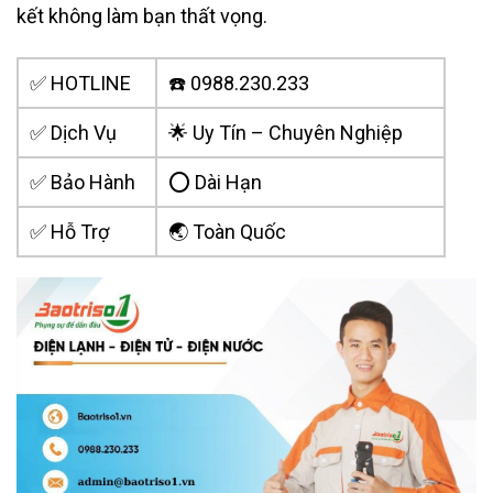
kết không làm bạn thất vọng.
✅ HOTLINE
☎️ 0988.230.233
✅ Dịch Vụ
🌟 Uy Tín – Chuyên Nghiệp
✅ Bảo Hành
⭕ Dài Hạn
✅ Hỗ Trợ
🌏 Toàn Quốc