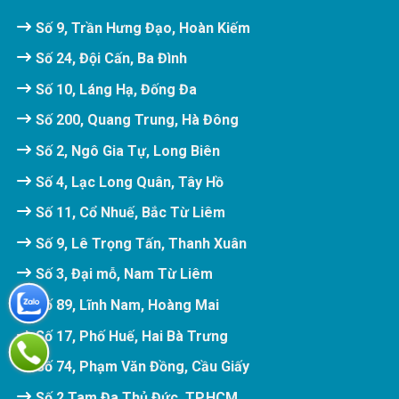
Số 9, Trần Hưng Đạo, Hoàn Kiếm
Số 24, Đội Cấn, Ba Đình
Số 10, Láng Hạ, Đống Đa
Số 200, Quang Trung, Hà Đông
Số 2, Ngô Gia Tự, Long Biên
Số 4, Lạc Long Quân, Tây Hồ
Số 11, Cổ Nhuế, Bắc Từ Liêm
Số 9, Lê Trọng Tấn, Thanh Xuân
Số 3, Đại mỗ, Nam Từ Liêm
Số 89, Lĩnh Nam, Hoàng Mai
Số 17, Phố Huế, Hai Bà Trưng
Số 74, Phạm Văn Đồng, Cầu Giấy
Số 2 Tam Đa,Thủ Đức, TP.HCM