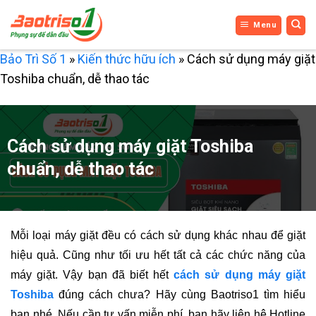
Bỏ
Menu
qua
nội
Bảo Trì Số 1
»
Kiến thức hữu ích
»
Cách sử dụng máy giặt
dung
Toshiba chuẩn, dễ thao tác
Cách sử dụng máy giặt Toshiba
chuẩn, dễ thao tác
Mỗi loại máy giặt đều có cách sử dụng khác nhau để giặt
hiệu quả. Cũng như tối ưu hết tất cả các chức năng của
máy giặt. Vậy bạn đã biết hết
cách sử dụng máy giặt
Toshiba
đúng cách chưa? Hãy cùng Baotriso1 tìm hiểu
bạn nhé.
Nếu cần tư vấn miễn phí, bạn hãy liên hệ
Hotline