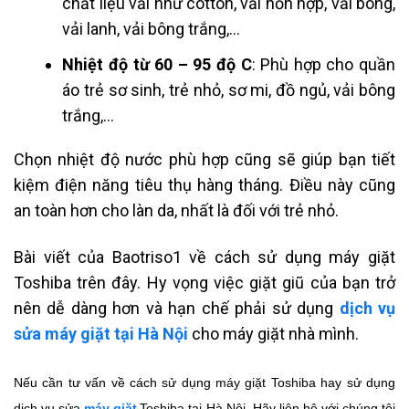
chất liệu vải như cotton, vải hỗn hợp, vải bông,
vải lanh, vải bông trắng,…
Nhiệt độ từ 60 – 95 độ C
: Phù hợp cho quần
áo trẻ sơ sinh, trẻ nhỏ, sơ mi, đồ ngủ, vải bông
trắng,…
Chọn nhiệt độ nước phù hợp cũng sẽ giúp bạn tiết
kiệm điện năng tiêu thụ hàng tháng. Điều này cũng
an toàn hơn cho làn da, nhất là đối với trẻ nhỏ.
Bài viết của Baotriso1 về cách sử dụng máy giặt
Toshiba trên đây. Hy vọng việc giặt giũ của bạn trở
nên dễ dàng hơn và hạn chế phải sử dụng
dịch vụ
sửa máy giặt tại Hà Nội
cho máy giặt nhà mình.
Nếu cần tư vấn về cách sử dụng máy giặt Toshiba hay sử dụng
dịch vụ sửa
máy giặt
Toshiba tại Hà Nội. Hãy liên hệ với chúng tôi