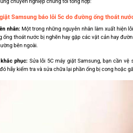
ng chuyên nghiệp chúng tôi tổng hợp:
giặt Samsung báo lỗi 5c do đường ống thoát nướ
ên nhân:
Một trong những nguyên nhân làm xuất hiện lỗ
 ống thoát nước bị nghẽn hay gặp các vật cản hay đườn
rường bên ngoài.
 khắc phục:
Sửa lỗi 5C máy giặt Samsung, bạn cần vệ s
đó hãy kiểm tra và sửa chữa lại phần ống bị cong hoặc g