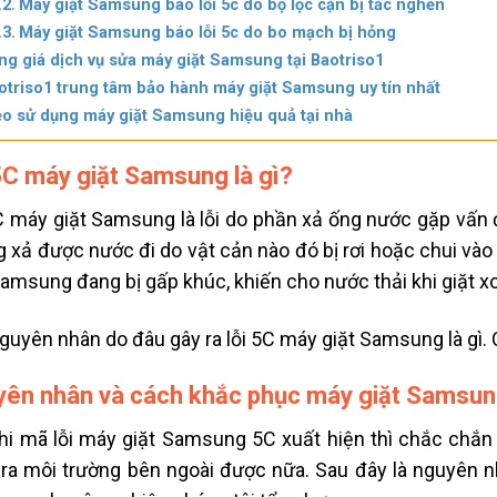
Máy giặt Samsung báo lỗi 5c do bộ lọc cặn bị tắc nghẽn
Máy giặt Samsung báo lỗi 5c do bo mạch bị hỏng
ng giá dịch vụ sửa máy giặt Samsung tại Baotriso1
otriso1 trung tâm bảo hành máy giặt Samsung uy tín nhất
o sử dụng máy giặt Samsung hiệu quả tại nhà
5C máy giặt Samsung là gì?
C máy giặt Samsung là lỗi do phần xả ống nước gặp vấn đ
 xả được nước đi do vật cản nào đó bị rơi hoặc chui vào
 Samsung
đang bị gấp khúc, khiến cho nước thải khi
giặt
xo
guyên nhân do đâu gây ra lỗi 5C máy giặt Samsung là gì. 
ên nhân và cách khắc phục máy giặt Samsung
hi
mã lỗi máy giặt Samsung
5C xuất hiện thì chắc chắn
ra môi trường bên ngoài được nữa. Sau đây là nguyên n