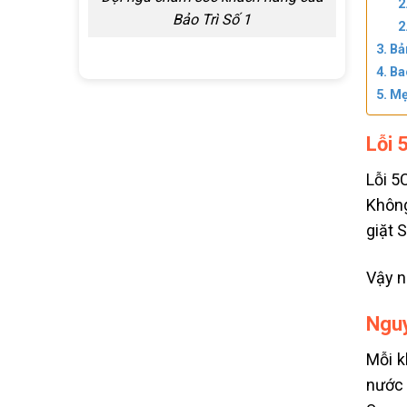
Bảo Trì Số 1
Bả
Ba
Mẹ
Lỗi 
Lỗi 5
Không
giặt
Vậy n
Nguy
Mỗi k
nước 