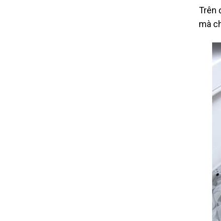
Trên 
mà ch