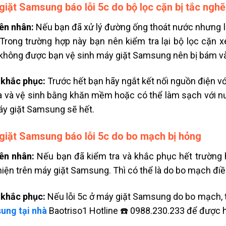
giặt Samsung báo lỗi 5c do bộ lọc cặn bị tắc ngh
ên nhân:
Nếu bạn đã xử lý đường ống thoát nước nhưng l
 Trong trường hợp này bạn nên kiểm tra lại bộ lọc cặn 
 không được bạn
vệ sinh máy giặt Samsung
nên bị bám và
 khắc phục:
Trước hết bạn hãy ngắt kết nối nguồn điện v
a và vệ sinh bằng khăn mềm hoặc có thể làm sạch với nước
y giặt Samsung sẽ hết.
giặt Samsung báo lỗi 5c do bo mạch bị hỏng
ên nhân:
Nếu bạn đã kiểm tra và khắc phục hết trường
hiện trên máy giặt Samsung. Thì có thể là do bo mạch đi
 khắc phục:
Nếu
lỗi 5c ở máy giặt Samsung do bo mạch
,
ung tại nhà
Baotriso1 Hotline
☎️ 0988.230.233
để được h