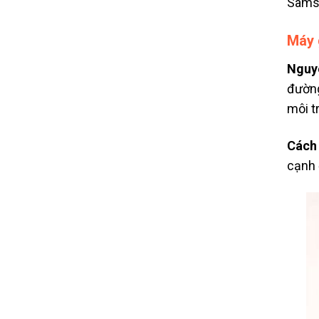
Samsu
Máy 
Nguy
đường
môi t
Cách
cạnh 