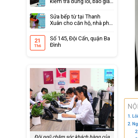
kiểm tra đúng lỗi, báo giá
trước
Sửa bếp từ tại Thanh
Xuân cho căn hộ, nhà phố
bảo hành 12 tháng
Số 145, Đội Cấn, quận Ba
21
Đình
Th6
NỘ
Lỗ
Ng
Đội ngũ chăm sóc khách hàng của