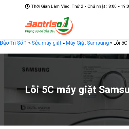
Bỏ
Thời Gian Làm Việc: Thứ 2 - Chủ nhật : 8:00 - 19:
qua
nội
dung
Bảo Trì Số 1
»
Sửa máy giặt
»
Máy Giặt Samsung
»
Lỗi 5C
Lỗi 5C máy giặt Samsu