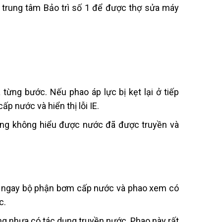
 trung tâm Bảo trì số 1 để được thợ
sửa máy
từng bước. Nếu phao áp lực bị kẹt lại ở tiếp
p nước và hiển thị lỗi IE.
ung không hiểu được nước đã được truyền và
tra ngay bộ phận bơm cấp nước và phao xem có
c.
ng nhựa có tác dụng truyền nước. Phao này rất