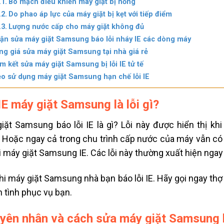
Bo mạch điều khiển máy giặt bị hỏng
Do phao áp lực của máy giặt bị kẹt với tiếp điểm
Lượng nước cấp cho máy giặt không đủ
ận sửa máy giặt Samsung báo lỗi nháy IE các dòng máy
ng giá sửa máy giặt Samsung tại nhà giá rẻ
m kết sửa máy giặt Samsung bị lỗi IE tử tế
o sử dụng máy giặt Samsung hạn chế lỗi IE
IE máy giặt Samsung là lỗi gì?
iặt Samsung báo lỗi IE là gì? Lỗi này được hiển thị 
 Hoặc ngay cả trong chu trình cấp nước của máy vẫn có t
i máy giặt Samsung IE. Các lỗi này thường xuất hiện ngay
hi máy giặt Samsung nhà bạn báo lỗi IE. Hãy gọi ngay thợ sư
n tình phục vụ bạn.
yên nhân và cách sửa máy giặt Samsung b