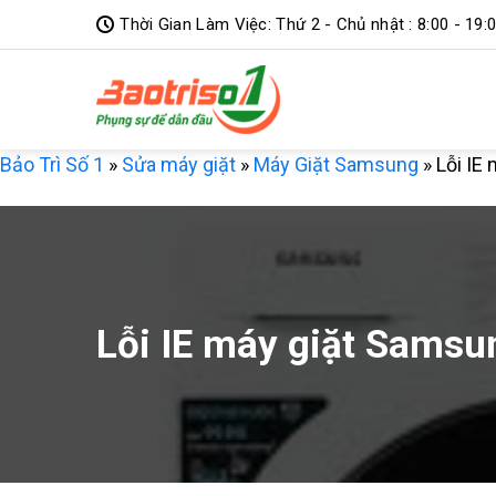
Bỏ
Thời Gian Làm Việc: Thứ 2 - Chủ nhật : 8:00 - 19:
qua
nội
dung
Bảo Trì Số 1
»
Sửa máy giặt
»
Máy Giặt Samsung
»
Lỗi IE
Lỗi IE máy giặt Samsu