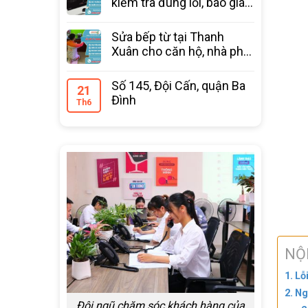
kiểm tra đúng lỗi, báo giá
trước
Sửa bếp từ tại Thanh
Xuân cho căn hộ, nhà phố
bảo hành 12 tháng
Số 145, Đội Cấn, quận Ba
21
Đình
Th6
NỘ
Lỗ
Ng
Đội ngũ chăm sóc khách hàng của