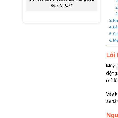
Bảo Trì Số 1
Nh
Bả
Ca
Mẹ
Lỗi 
Máy g
động.
mã lỗ
Vậy k
sẽ tậ
Ngu