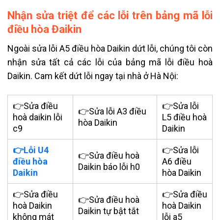
Nhận sửa triệt để các lỗi trên bảng mã lỗi
điều hòa Đaikin
Ngoài sửa lỗi A5 điều hòa Daikin dứt lỗi, chúng tôi còn
nhận sửa tất cả các lỗi của bảng mã lỗi điều hoà
Daikin. Cam kết dứt lỗi ngay tại nhà ở Hà Nội:
👉Sửa điều
👉Sửa lỗi
👉Sửa lỗi A3 điều
hoà daikin lỗi
L5 điều hoà
hòa Daikin
c9
Daikin
👉Lỗi U4
👉Sửa lỗi
👉Sửa điều hoà
điều hòa
A6 điều
Daikin báo lỗi h0
Daikin
hòa Daikin
👉Sửa điều
👉Sửa điều
👉Sửa điều hoà
hoà Daikin
hoà Daikin
Daikin tự bật tắt
không mát
lỗi a5