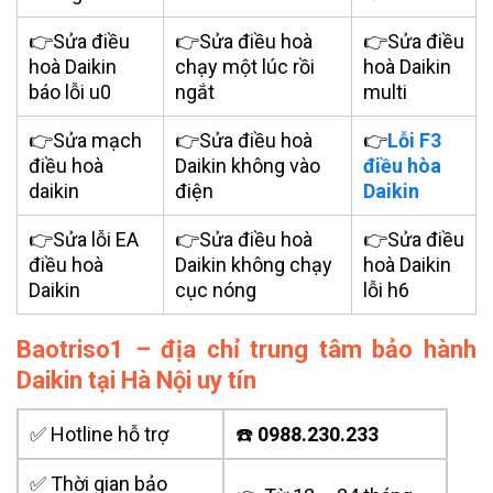
👉Sửa điều
👉Sửa điều hoà
👉Sửa điều
hoà Daikin
chạy một lúc rồi
hoà Daikin
báo lỗi u0
ngắt
multi
👉Sửa mạch
👉Sửa điều hoà
👉
Lỗi F3
điều hoà
Daikin không vào
điều hòa
daikin
điện
Daikin
👉Sửa lỗi EA
👉Sửa điều hoà
👉Sửa điều
điều hoà
Daikin không chạy
hoà Daikin
Daikin
cục nóng
lỗi h6
Baotriso1 – địa chỉ trung tâm bảo hành
Daikin tại Hà Nội uy tín
✅ Hotline hỗ trợ
☎️
0988.230.233
✅ Thời gian bảo