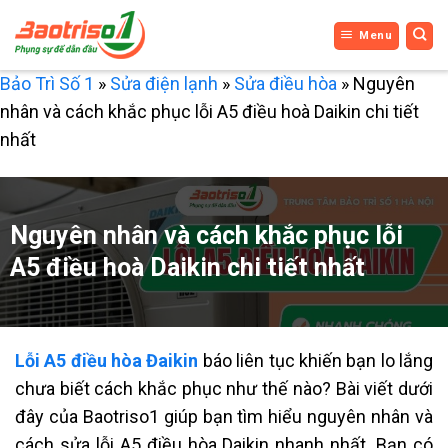
Bỏ
Menu
qua
nội
Bảo Trì Số 1
»
Sửa điện lạnh
»
Sửa điều hòa
»
Nguyên
dung
nhân và cách khắc phục lỗi A5 điều hoà Daikin chi tiết
nhất
Nguyên nhân và cách khắc phục lỗi
A5 điều hoà Daikin chi tiết nhất
Lỗi A5 điều hòa Đaikin
báo liên tục khiến bạn lo lắng
chưa biết cách khắc phục như thế nào?
Bài viết dưới
đây của Baotriso1 giúp bạn tìm hiểu nguyên nhân và
cách sửa
lỗi A5 điều hòa Daikin
nhanh nhất.
Bạn có