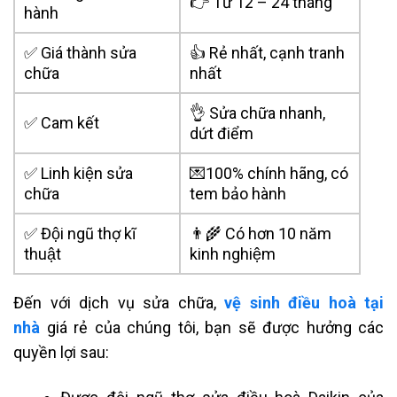
👉 Từ 12 – 24 tháng
hành
✅ Giá thành sửa
👍 Rẻ nhất, cạnh tranh
chữa
nhất
👌 Sửa chữa nhanh,
✅ Cam kết
dứt điểm
✅ Linh kiện sửa
💌100% chính hãng, có
chữa
tem bảo hành
✅ Đội ngũ thợ kĩ
👨‍🌾 Có hơn 10 năm
thuật
kinh nghiệm
Đến với
dịch vụ sửa chữa,
vệ sinh điều hoà tại
nhà
giá rẻ của
chúng tôi, bạn sẽ được hưởng các
quyền lợi sau: