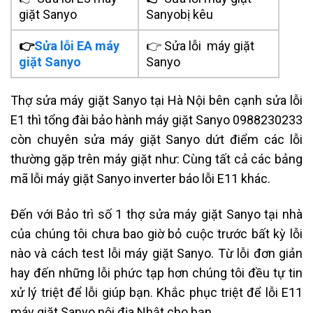
giặt
Sanyo
Sanyobị kêu
👉
Sửa lỗi EA máy
👉 Sửa lỗi máy giặt
giặt Sanyo
Sanyo
Thợ sửa máy giặt Sanyo tại Hà Nội
bên cạnh sửa lỗi
E1 thì tổng đài bảo hành
máy giặt Sanyo
0988230233
còn chuyên sửa
máy giặt Sanyo
dứt điểm các lỗi
thường gặp trên
máy giặt
như: Cùng tất cả các
bảng
mã lỗi
máy giặt Sanyo inverter báo lỗi E11
khác.
Đến với Bảo trì số 1 thợ sửa máy giặt Sanyo tại nhà
của chúng tôi chưa bao giờ bỏ cuộc trước bất kỳ lỗi
nào và
cách test lỗi máy giặt Sanyo.
Từ lỗi đơn giản
hay đến những lỗi phức tạp hơn chúng tôi đều tự tin
xử lý triệt để lỗi giúp bạn.
Khắc phục triệt để lỗi E11
máy giặt Sanyo nội địa Nhật cho bạn.