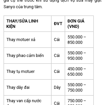
giá cụ thể trước khi sử dụng dịch vụ sửa máy giặt
Sanyo của trung tâm.
THAY/SỬA LINH
ĐƠN GIÁ
ĐVT
KIỆN
(VND)
550.000 –
Thay motuer xả
Cái
850.000
550.000 –
Thay phao cảm biến
Cái
950.000
450.000 –
Thay tụ motuer
Cái
650.000
550.000 –
Thay dây đai
Dây
750.000
Thay van cấp nước
750.000 –
Cái