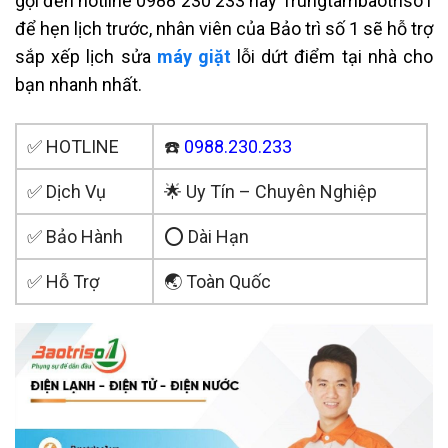
gọi đến hotline 0988 230 233 hay Trungtambaotriso1
để hẹn lịch trước, nhân viên của Bảo trì số 1 sẽ hỗ trợ
sắp xếp lịch sửa
máy giặt
lỗi dứt điểm tại nhà cho
bạn nhanh nhất.
✅ HOTLINE
☎️
0988.230.233
✅ Dịch Vụ
🌟 Uy Tín – Chuyên Nghiệp
✅ Bảo Hành
⭕ Dài Hạn
✅ Hỗ Trợ
🌏 Toàn Quốc