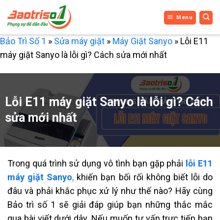
Bỏ
Menu
qua
nội
Bảo Trì Số 1
»
Sửa máy giặt
»
Máy Giặt Sanyo
»
Lỗi E11
dung
máy giặt Sanyo là lỗi gì? Cách sửa mới nhất
Lỗi E11 máy giặt Sanyo là lỗi gì? Cách
sửa mới nhất
Trong quá trình sử dụng vô tình bạn gặp phải
lỗi E11
máy giặt Sanyo
,
khiến bạn bối rối không biết lỗi do
đâu và phải khắc phục xử lý như thế nào? Hãy cùng
Bảo trì số 1 sẽ giải đáp giúp bạn những thắc mắc
qua bài viết dưới dây. Nếu muốn tư vấn trực tiếp bạn