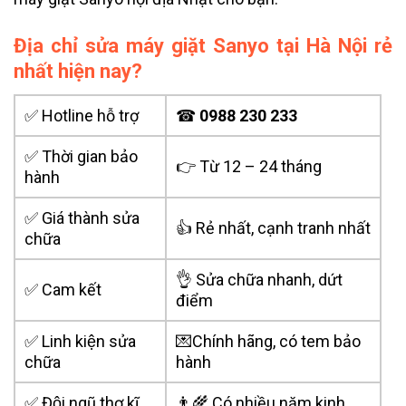
Địa chỉ sửa máy giặt Sanyo tại Hà Nội rẻ
nhất hiện nay?
✅ Hotline hỗ trợ
☎
0988 230 233
✅ Thời gian bảo
👉 Từ 12 – 24 tháng
hành
✅ Giá thành sửa
👍 Rẻ nhất, cạnh tranh nhất
chữa
👌 Sửa chữa nhanh, dứt
✅ Cam kết
điểm
✅ Linh kiện sửa
💌Chính hãng, có tem bảo
chữa
hành
✅ Đội ngũ thợ kĩ
👨‍🌾 Có nhiều năm kinh