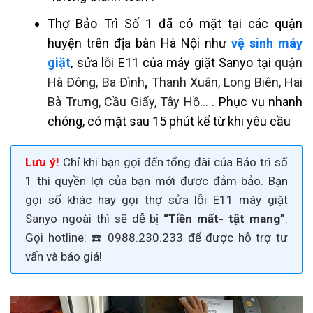
Thợ
Bảo Trì Số 1 đã có mặt tại các quận
huyện trên địa bàn Hà Nội như
vệ sinh máy
giặt
, sửa lỗi E11 của máy giặt Sanyo tại
quận
Hà Đông, Ba Đình
,
Thanh Xuân, Long Biên, Hai
Bà Trưng, Cầu Giấy,
Tây Hồ
.
..
. Phục vụ nhanh
chóng, có mặt sau 15 phút kể từ khi yêu cầu
Lưu ý!
Chỉ khi bạn gọi đến tổng đài của Bảo trì số
1 thì quyền lợi của bạn mới được đảm bảo. Bạn
gọi số khác hay gọi thợ sửa lỗi E11 máy giặt
Sanyo ngoài thì sẽ dễ bị
“Tiền mất- tật mang”
.
Gọi
hotline: ☎️ 0988.230.233
để được hỗ trợ tư
vấn và báo giá!