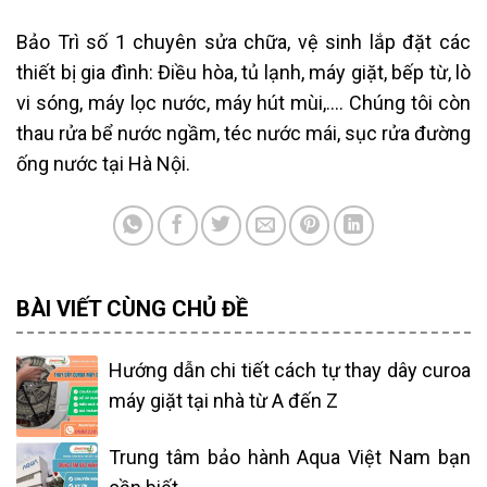
Bảo Trì số 1 chuyên sửa chữa, vệ sinh lắp đặt các
thiết bị gia đình: Điều hòa, tủ lạnh, máy giặt, bếp từ, lò
vi sóng, máy lọc nước, máy hút mùi,…. Chúng tôi còn
thau rửa bể nước ngầm, téc nước mái, sục rửa đường
ống nước tại Hà Nội.
BÀI VIẾT CÙNG CHỦ ĐỀ
Hướng dẫn chi tiết cách tự thay dây curoa
máy giặt tại nhà từ A đến Z
Trung tâm bảo hành Aqua Việt Nam bạn