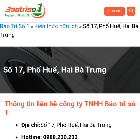
Bỏ
Menu
qua
nội
Bảo Trì Số 1
»
Kiến thức hữu ích
»
Số 17, Phố Huế, Hai Bà
dung
Trưng
Số 17, Phố Huế, Hai Bà Trưng
Thông tin liên hệ công ty TNHH Bảo trì số
1
Địa chỉ:
Số 17, Phố Huế, Hai Bà Trưng
Hotline:
0988.230.233