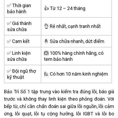
✅ Thời gian
👍 Từ 12 – 24 tháng
bảo hành
✅ Giá thành
👌 Rẻ nhất, cạnh tranh nhất
sửa chữa
✅ Cam kết
🤞 Sửa chữa nhanh, dứt điểm
✅ Linh kiện
🙆 100% hàng chính hãng, có
sửa chữa
tem bảo hành
✅ Đội ngũ thợ
🙋 Có hơn 10 năm kinh nghiệm
kỹ thuật
Bảo Trì Số 1 tập trung vào kiểm tra đúng lỗi, báo giá
trước và không thay linh kiện theo phỏng đoán. Với
bếp từ, chỉ cần chẩn đoán sai giữa lỗi nguồn, lỗi cảm
ứng, lỗi quạt, lỗi tụ cộng hưởng, lỗi IGBT và lỗi bo