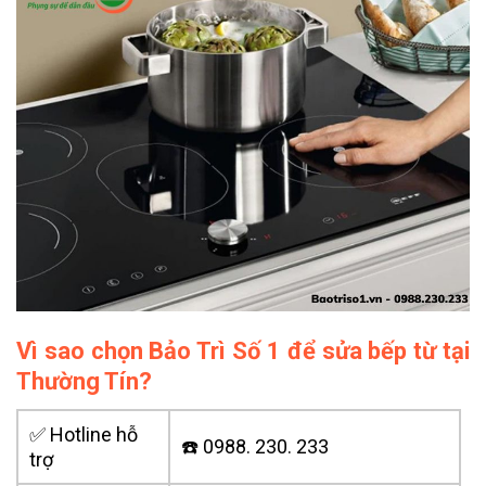
Vì sao chọn Bảo Trì Số 1 để sửa bếp từ tại
Thường Tín?
✅ Hotline hỗ
☎️ 0988. 230. 233
trợ