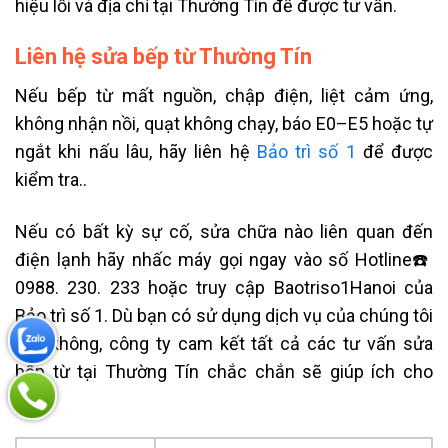
hiệu lỗi và địa chỉ tại Thường Tín để được tư vấn.
Liên hệ sửa bếp từ Thường Tín
Nếu bếp từ mất nguồn, chập điện, liệt cảm ứng,
không nhận nồi, quạt không chạy, báo E0–E5 hoặc tự
ngắt khi nấu lâu, hãy liên hệ
Bảo trì số 1
để được
kiểm tra.
.
Nếu có bất kỳ sự cố, sửa chữa nào liên quan đến
điện lạnh hãy nhấc máy gọi ngay vào số Hotline☎️
0988. 230. 233 hoặc truy cập Baotriso1Hanoi của
Bảo trì số 1. Dù bạn có sử dụng dịch vụ của chúng tôi
hay không, công ty cam kết tất cả các tư vấn sửa
bếp từ tại Thường Tín chắc chắn sẽ giúp ích cho
bạn.