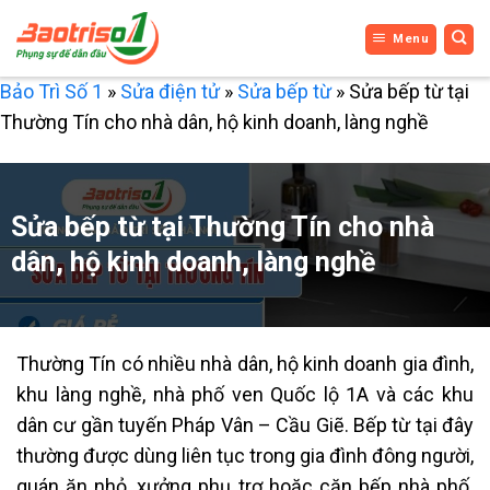
Bỏ
Menu
qua
nội
Bảo Trì Số 1
»
Sửa điện tử
»
Sửa bếp từ
»
Sửa bếp từ tại
dung
Thường Tín cho nhà dân, hộ kinh doanh, làng nghề
Sửa bếp từ tại Thường Tín cho nhà
dân, hộ kinh doanh, làng nghề
Thường Tín có nhiều nhà dân, hộ kinh doanh gia đình,
khu làng nghề, nhà phố ven Quốc lộ 1A và các khu
dân cư gần tuyến Pháp Vân – Cầu Giẽ. Bếp từ tại đây
thường được dùng liên tục trong gia đình đông người,
quán ăn nhỏ, xưởng phụ trợ hoặc căn bếp nhà phố.