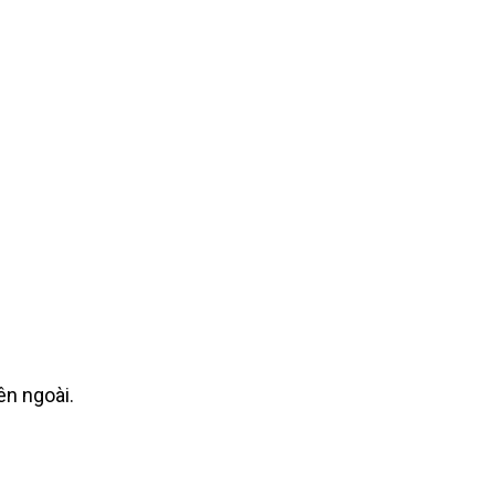
ên ngoài.
.