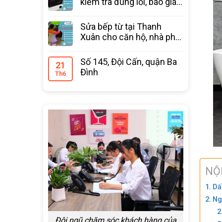
kiểm tra đúng lỗi, báo giá
trước
Sửa bếp từ tại Thanh
Xuân cho căn hộ, nhà phố
bảo hành 12 tháng
Số 145, Đội Cấn, quận Ba
21
Đình
Th6
NỘ
Dấ
Ng
Đội ngũ chăm sóc khách hàng của