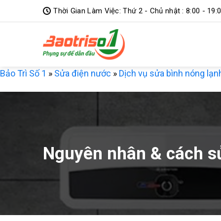
Bỏ
Thời Gian Làm Việc: Thứ 2 - Chủ nhật : 8:00 - 19:
qua
nội
dung
Bảo Trì Số 1
»
Sửa điện nước
»
Dịch vụ sửa bình nóng lạn
Nguyên nhân & cách sử