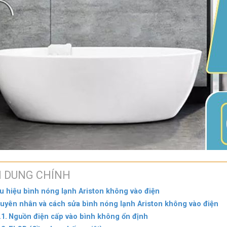
I DUNG CHÍNH
u hiệu bình nóng lạnh Ariston không vào điện
uyên nhân và cách sửa bình nóng lạnh Ariston không vào điện
Nguồn điện cấp vào bình không ổn định