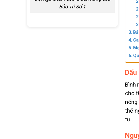
Bảo Trì Số 1
Bả
Ca
Mẹ
Qu
Dấu 
Bình 
cho t
nóng 
thể n
tụ.
Nguy