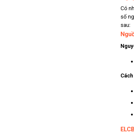
Có nh
số ng
sau:
Nguồ
Nguy
Cách 
ELCB