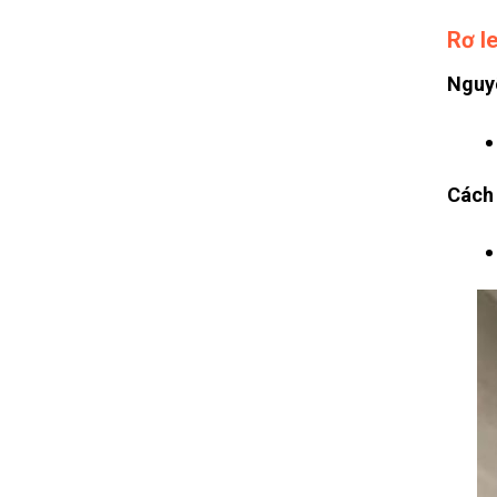
Rơ l
Nguy
Cách 