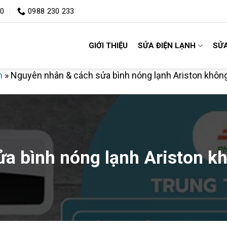
00
0988 230 233
GIỚI THIỆU
SỬA ĐIỆN LẠNH
SỬA
h
»
Nguyên nhân & cách sửa bình nóng lạnh Ariston không
a bình nóng lạnh Ariston k