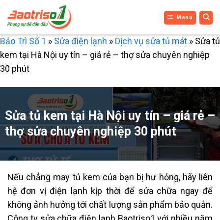
Bỏ
Menu
qua
nội
Bảo Trì Số 1
»
Sửa điện lạnh
»
Dịch vụ sửa tủ mát
»
Sửa tủ
dung
kem tại Hà Nội uy tín – giá rẻ – thợ sửa chuyên nghiệp
30 phút
Sửa tủ kem tại Hà Nội uy tín – giá rẻ –
thợ sửa chuyên nghiệp 30 phút
Nếu chẳng may tủ kem của bạn bị hư hỏng, hãy liên
hệ đơn vị điện lạnh kịp thời để sửa chữa ngay để
không ảnh hưởng tới chất lượng sản phẩm bảo quản.
Công ty sửa chữa điện lạnh Baotriso1 với nhiều năm