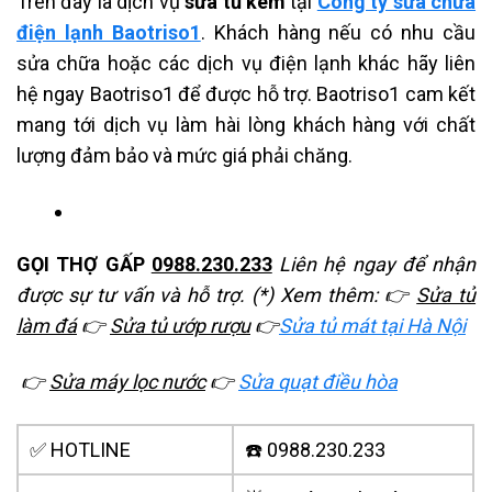
Trên đây là dịch vụ
sửa tủ kem
tại
Công ty sửa chữa
điện lạnh Baotriso1
. Khách hàng nếu có nhu cầu
sửa chữa hoặc các dịch vụ điện lạnh khác hãy liên
hệ ngay Baotriso1 để được hỗ trợ. Baotriso1 cam kết
mang tới dịch vụ làm hài lòng khách hàng với chất
lượng đảm bảo và mức giá phải chăng.
GỌI THỢ GẤP
0988.230.233
Liên hệ ngay để nhận
được sự tư vấn và hỗ trợ.
(*) Xem thêm:
👉
Sửa tủ
làm đá
👉
Sửa tủ ướp rượu
👉
Sửa tủ mát tại Hà Nội
👉
Sửa máy lọc nước
👉
Sửa quạt điều hòa
✅ HOTLINE
☎️ 0988.230.233