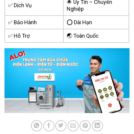
🌟 Uy Tín – Chuyên
✅ Dịch Vụ
Nghiệp
✅ Bảo Hành
⭕ Dài Hạn
✅ Hỗ Trợ
🌏 Toàn Quốc