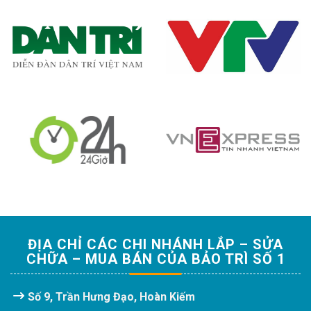
ĐỊA CHỈ CÁC CHI NHÁNH LẮP – SỬA
CHỮA – MUA BÁN CỦA BẢO TRÌ SỐ 1
Số 9, Trần Hưng Đạo, Hoàn Kiếm