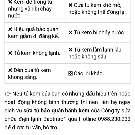
❌ Kem để trong tủ
❌ Cửa tủ kem khó mở,
nhưng vẫn bị chảy
hoặc không thể đóng lại.
nước.
❌ Hiệu quả bảo quản
❌ Tủ kem bị chảy nước.
kem giảm đi đáng kể.
❌ Tủ kem làm lạnh lâu
❌ Tủ kem không lạnh.
hoặc không sâu.
❌ Đèn của tủ kem
❎ Các lỗi khác
không sáng.
👉 Nếu tủ kem của bạn có những dấu hiệu trên hoặc
hoạt động không bình thường thì nên liên hệ ngay
dịch vụ
sửa tủ bảo quản bánh kem
của Công ty sửa
chữa điện lạnh Baotriso1 qua Hotline 0988.230.233
để được tư vấn, hỗ trợ.